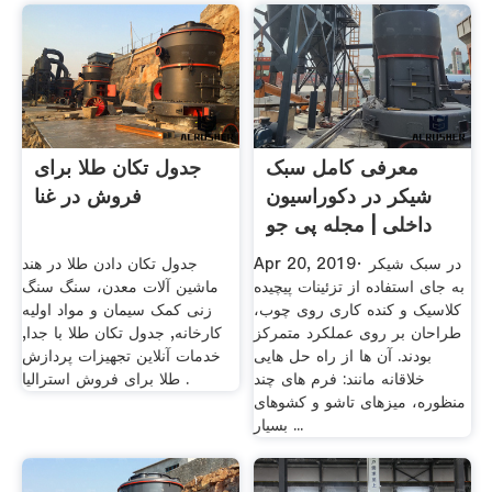
معرفی کامل سبک
جدول تکان طلا برای
شیکر در دکوراسیون
فروش در غنا
داخلی | مجله پی جو
Apr 20, 2019· در سبک شیکر
جدول تکان دادن طلا در هند
به جای استفاده از تزئینات پیچیده
ماشین آلات معدن، سنگ سنگ
کلاسیک و کنده کاری روی چوب،
زنی کمک سیمان و مواد اولیه
طراحان بر روی عملکرد متمرکز
کارخانه, جدول تکان طلا با جدا,
بودند. آن ها از راه حل هایی
خدمات آنلاین تجهیزات پردازش
خلاقانه مانند: فرم های چند
طلا برای فروش استرالیا .
منظوره، میزهای تاشو و کشوهای
بسیار ...