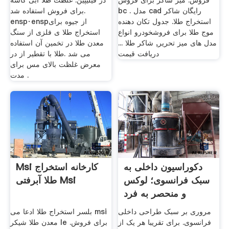
فروش. میز شاکر برای فروش
در فیلیپین. غلظت طلا آبی کاسه
bc . مدل cad رایگان شاکر
برای فروش استفاده شد.
استخراج طلا. جدول تکان دهنده
ensp·enspاز جیوه برای
موج طلا برای فروشخودرو انواع
استخراج طلا ی فلزی از سنگ
مدل های میز تحریر, شاکر طلا ...
معدن طلا در تخمین آن استفاده
دریافت قیمت
می شد .طلا با تقطیر از در
معرض غلظت بالای مس برای
مدت .
دکوراسیون داخلی به
Msi کارخانه استخراج
سبک فرانسوی؛ لوکس
طلا آبرفتی Msi
و منحصر به فرد
مروری بر سبک طراحی داخلی
بلسر استخراج طلا ادعا می msi
فرانسوی. برای تقریبا هر یک از
معدن طلا شیکر le برای فروش.