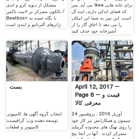
می آید. میز ikea برای خانه هایی
متشکل از دیوید کرو و اندی
که فضای اندکی دارند، ایده آل
بالکون متمرکز بر «بیت باکس /
است. این میز به شما این امکان
Beatbox» با نگاه عمده به
را می دهد تا اجاق گاز را از
ژانرهای آلترناتیو و ایندی است.
آشپزخانه خود حذف کنید.
April 12, 2017 –
بست
Page 8 – قیمت و
معرفی کالا
24 آوريل 2016 . پروفسور
انتخاب گروه آگهی ها. کامپیوتر.
سیمون و همکارانش نیز کار خود
توسعه دهنده وب; گرافیست;
را روی نهنگ های محدوده گرینلند
كامپیوتر و قطعات
متمرکز کردند . آنها در آنجا پنج