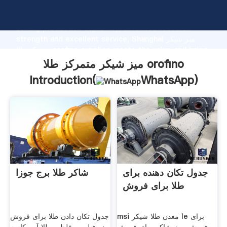
میز شیکر متمرکز طلا orofino manufacturer Grasping
strong production capability, advanced research
strength and excellent service, Shanghai میز شیکر
متمرکز طلا orofino supplier create the value and bring
values to all of customers.
میز شیکر متمرکز طلا orofino
Introduction(
WhatsApp
)
جدول تکان دهنده برای
شاکر طلا برج جوزا
طلا برای فروش
msi معدن طلا شیکر le برای
جدول تکان دادن طلا برای فروش