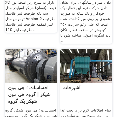
دادن میز در شانگهای. برای نشان
بازار به شرح زیر است: نوع کالا
دادن حرکت نرم این قطار، یک
قیمت (تومان) شیکر اسپایدر مدل
خودکار و یک سکه به صورت
سه تکه ظرفیت لیتر فلاسک
عمودی بر روی میز گذاشته شده
ترموس مدل Venice ظرفیت 2
است که علی رغم سرعت ۳۵۰
لیتر قمقمه ظرفیت لیتر فلاسک
کیلومتر در ساعت قطار، تکان
ظرفیت لیتر 110 ...
باید اینگونه اصولی ساخته شود تا
...
آشپزخانه
احساسات ؛ هی مون
شیکر | گروه هی مون
شیکر یک گروه
موسیقی ...
تمام اطلاعات لازم برای پخت غذا
احساسات ؛ هی مون شیکر. گروه
بر روی سطح میز به نمایش در
هی مون شیکر یک گروه موسیقی