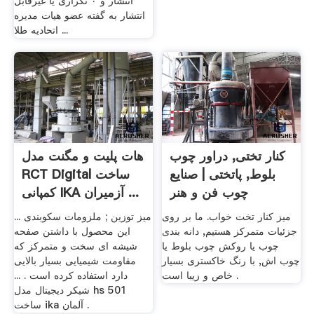
انتشار و ۰ تکراری یا غیرقابل
انتشار به گفته عضو هیات مدیره
اتحادیه طلا ...
کنار تختی, دراور چوب
هات پلیت و مگنت مدل
بلوط, پاتختی | صنایع
RCT Digital ساخت
چوب فن و هنر
کمپانی IKA آزمیران ...
میز کنار تخت خواب. ما بر روی
میز توزین ; ملزومات سکوبندی ...
جزئیات متمرکز هستیم, دانه بندی
این محصول با داشتن صفحه
چوب یا روکش چوب بلوط یا
شیشه ای سخت و متمرکز که
چوب اش, با رنگ خاکستری بسیار
مقاومت شیمیایی بسیار بالایی
خاص و زیبا است .
دارد استفاده کرده است . ...
شیکر دیجیتال مدل hs 501
ساخت ika آلمان .