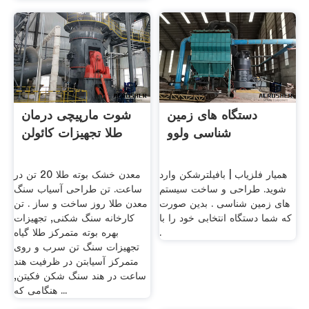
دستگاه های زمین
شوت مارپیچی درمان
شناسی ولوو
طلا تجهیزات کائولن
همیار فلزیاب | بافیلترشکن وارد
معدن خشک بوته طلا 20 تن در
شوید. طراحی و ساخت سیستم
ساعت. تن طراحی آسیاب سنگ
های زمین شناسی . بدین صورت
معدن طلا روز ساخت و ساز . تن
که شما دستگاه انتخابی خود را با
کارخانه سنگ شکنی, تجهیزات
.
بهره بوته متمرکز طلا گیاه
تجهیزات سنگ تن سرب و روی
متمرکز آسیابتن در ظرفیت هند
ساعت در هند سنگ شکن فکیتن,
هنگامی که ...