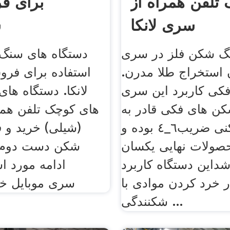
تلفن همراه از
برای ف
سری لانکا
س
نگ شکن فلز در سری
دستگاه های سنگ
ن استخراج طلا مدرن.
استفاده برای فر
ی کاربرد این سری
لانکا. دستگاه ه
ن های فکی قادر به
های کوچک تلفن همرا
سنگ شکنی ضریب٦_٤ بوده و
(شیلی) خرید و
ولات نهایی یکسان
شکن دست دوم
داین دستگاه کاربرد
ادامه مورد اس
ر خرد کردن موادی با
فروش.k سری موبایل 
شکنندگی ...