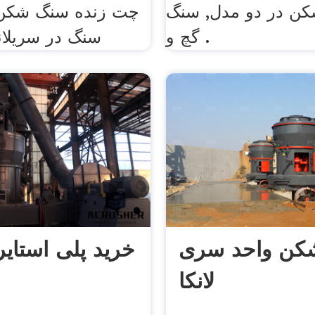
ن در دو مدل, سنگ
گچ و .
سنگ در سریلانک
کن واحد سری
خرید پلی استای
لانکا