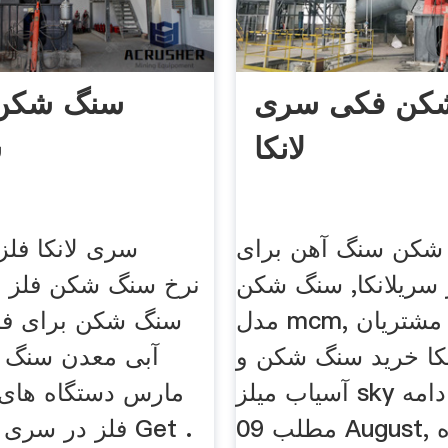
کن فکی سری
سنگ شکن 
لانکا
س
شکن سنگ آهن برای
سری لانکا فل
سریلانکا, سنگ شكن
pe
مدل mcm, بسیاری از مشتریان
کا خرید سنگ شکن و
آبی معدن سنگ ه
آسیاب میلز sky وجود دارد, ادامه
مارس دستگاه های
مطلب 09 August, این دستگاه
فلز در سری لانک