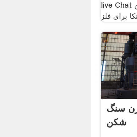
live Chat چت زنده سنگ شکن
ا برای فلز
رن سنگ
شکن