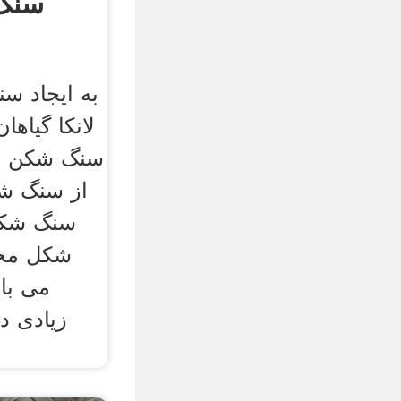
سنگ 
به ایجاد س
لانکا گیاها
سنگ شکن فک
از سنگ شک
شکل محص
می باش
زیادی د