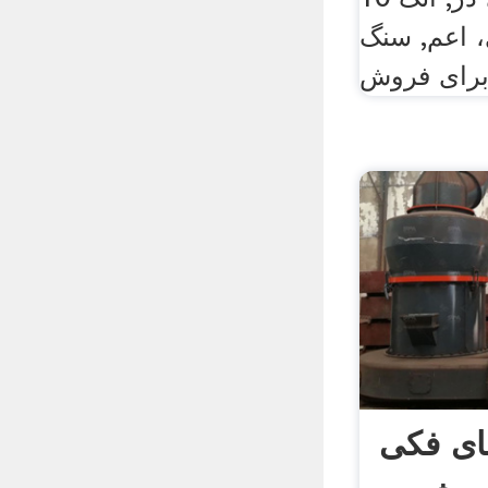
 اعم, سنگ
ی فکی