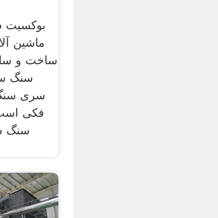
بوکسیت س
ماشین آل
ساخت و ساز،
سنگ سر
فکی است 
سنگ ش