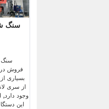
سنگ ش
سنگ 
فروش در 
از سری لان