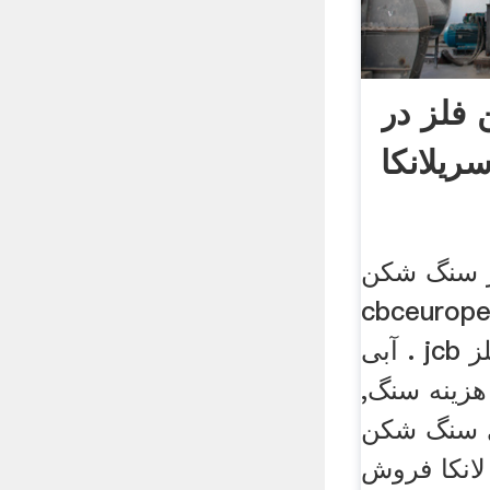
فلز در
ریلانکا
ز سنگ شکن
cbceuro نرخ سنگ شکن فلز
آبی . jcb سنگ شکن برای فلز
زینه سنگ,
 سنگ شکن
ا فروش Get .