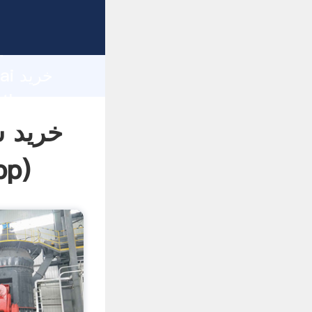
d
hai
خرید 
pp
)