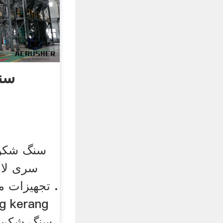
سن
سنگ شکن 
سری لا
تجهیزات م
g kerang
سنگ شکن.م