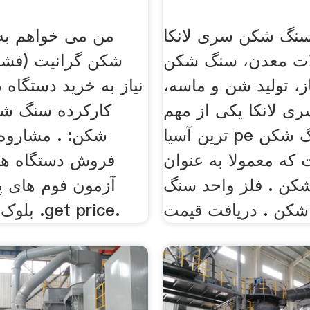
نگ شکن سری لانکا
من می خواهم به
ات معدن، سنگ شکن
شکن گرانیت (فشار
 تولید شن و ماسه،
نیاز به خرید دستگاه
ی لانکا یکی از مهم
کارکرده سنگ شک
ترین آسیا pe سری سنگ شکن
شکن: . مشاروه 
که معمولا به عنوان
فروش دستگاه ه
کن . فلز واحد سنگ
آزمون فوم های پ
شکن . دریافت قیمت
بلوک های سقفی .get price.