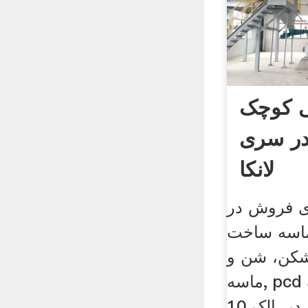
 کوچک
در سری
لانکا
 فروش در
ماسه ساخت
شکن، شن و
ماسه, pcd فوق العاده سنگ
شکن صرفه جویی در, الک 10