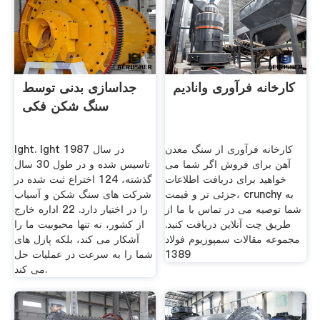
کارخانه فرآوری وانادیم
جداسازی بدنی توسط
سنگ شکن فکی
کارخانه فرآوری از سنگ معدن
lght. lght در سال 1987
آهن برای فروش اگر شما می
تاسیس شده و در طول 30 سال
خواهید برای دریافت اطلاعات
گذشته، 124 اختراع ثبت شده در
جزئی تر و قیمت، crunchy به
شركت های سنگ شكن و آسیاب
شما توصیه می در تماس با ما از
را در اختیار دارد. 22 اداره خارج
طریق چت آنلاین دریافت کنید.
از کشور، نه تنها محبوبیت ما را
مجموعه مقالات سمپوزیوم فولاد
آشکار می کند، بلکه پازل های
1389
شما را به سرعت در عملیات حل
می کند.