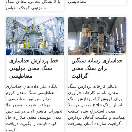
مغناطیسی
با 2 تشکل معدنی، معادن سنگ
تزئینی کوچک مقیاس ...
جداسازی رسانه سنگین
خط پردازش جداسازی
برای سنگ معدن
سنگ معدن مولیبدن
گرافیت
مغناطیسی
تانتالم کارخانه پردازش سنگ
پايگاه ملي داده هاي جداسازی
معدن. تانتالم کارخانه فرآوری
مغناطیسی سنگ معدن کروم
برای فروش گیاه پردازش سنگ
درام سپراتور مغناطیسی .
معدن در طلا، gols باید از سنگ
دریافت قیمت . معدن طلا
معدن استخراج شده غلظت
تجهیزات ماشین آلات در هند چین
هماتیت و مگنتیت گیاهان پردازش
معدن مولیبدن معدن طلا راه حل
گرافیت سازنده آلمان پیشرفت .
کوتاه قیمت را بگیرید. دریافت
قیمت