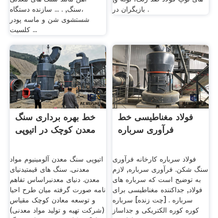
بازیگران در .
،سنگ, . ... سازنده دستگاه
شستشوی شن و ماسه پودر
کلسیت ...
فولاد مغناطیسی خط
خط بهره برداری سنگ
فرآوری سرباره
معدن کوچک در اتیوپی
فولاد سرباره کارخانه فرآوری
اتیوپی سنگ معدن آلومینیوم مواد
سنگ شکن. فرآوری سرباره, لازم
معدنی. سنگ های قیمتیدنیای
به توضیح است که سرباره های
معدن. دنیای معدنبراساس تفاهم
فولاد, جداکننده مغناطیسی برای
نامه صورت گرفته میان طرح احیا
سرباره . [چت زنده] سرباره
و توسعه معادن کوچک مقیاس
کوره کوره الکتریکی و جداساز
(شرکت تهیه و تولید مواد معدنی)