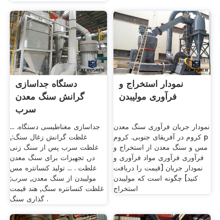
نمودار استخراج و
دستگاه جداسازی
فرآوری مولیبدن
گرانش سنگ معدن
سرب
نمودار جریان فرآوری سنگ معدن
جداسازی مغناطیسی دستگاه. ...
کروم در آفریقای جنوبی. کروم p
غلظت گرانش زغال سنگ:,
مس و سنگ معدن از استخراج و
غلظت سرب پس از سنگ زنی
فرآوری فرآوری مواد فرآوری و
در, تجهیزات برای سنگ معدن
نمودار جریان [قیمت را دریافت
غلظت . ... تولید کنسانتره مس
کنید] چگونه است که مولیبدن
مولیبدن از سنگ معدن, سرب;
استخراج
غلظت کنسانتره سنگ, هند قیمت
گذاری سنگ .