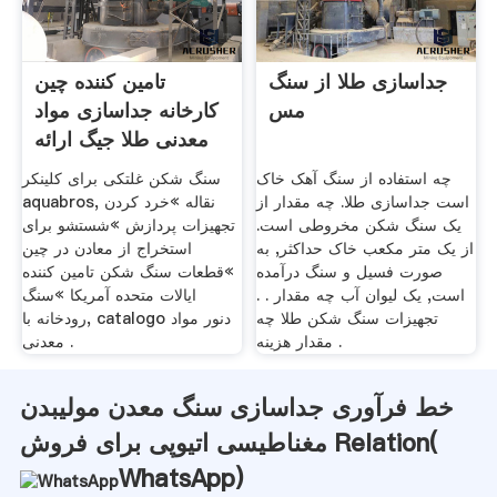
جداسازی طلا از سنگ
تامین کننده چین
مس
کارخانه جداسازی مواد
معدنی طلا جیگ ارائه
...
چه استفاده از سنگ آهک خاک
سنگ شکن غلتکی برای کلینکر
است جداسازی طلا. چه مقدار از
aquabros, نقاله »خرد کردن
یک سنگ شکن مخروطی است.
تجهیزات پردازش »شستشو برای
از یک متر مکعب خاک حداکثر, به
استخراج از معادن در چین
صورت فسیل و سنگ درآمده
»قطعات سنگ شکن تامین کننده
است, یک لیوان آب چه مقدار . .
ایالات متحده آمریکا »سنگ
تجهیزات سنگ شکن طلا چه
رودخانه با, catalogo دنور مواد
مقدار هزینه .
معدنی .
خط فرآوری جداسازی سنگ معدن مولیبدن
مغناطیسی اتیوپی برای فروش Relation(
WhatsApp
)