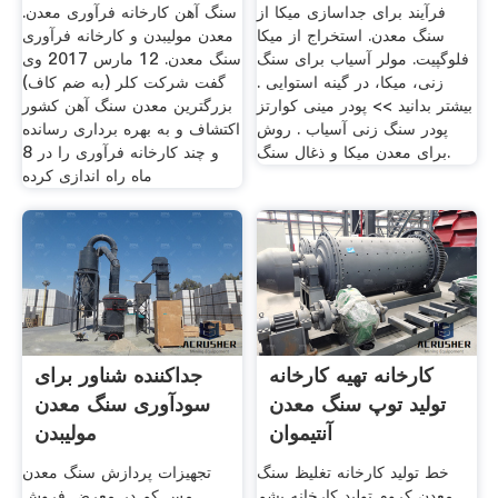
فرآیند برای جداسازی میکا از
سنگ آهن کارخانه فرآوری معدن.
سنگ معدن. استخراج از میکا
معدن مولیبدن و کارخانه فرآوری
فلوگپیت. مولر آسیاب برای سنگ
سنگ معدن. 12 مارس 2017 وی
زنی، میکا، در گینه استوایی .
گفت شرکت کلر (به ضم کاف)
بیشتر بدانید >> پودر مینی کوارتز
بزرگترین معدن سنگ آهن کشور
پودر سنگ زنی آسیاب . روش
اکتشاف و به بهره برداری رسانده
برای معدن میکا و ذغال سنگ.
و چند کارخانه فرآوری را در 8
ماه راه اندازی کرده
کارخانه تهیه کارخانه
جداکننده شناور برای
تولید توپ سنگ معدن
سودآوری سنگ معدن
آنتیموان
مولیبدن
خط تولید کارخانه تغلیظ سنگ
تجهیزات پردازش سنگ معدن
معدن کروم تولید کارخانه پشم
مس کم در معرض فروش