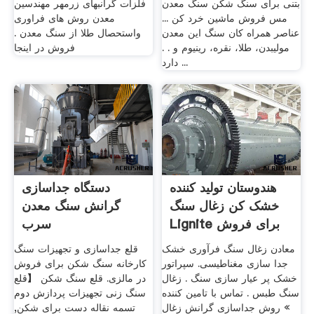
بتنی برای سنگ شکن سنگ معدن
فلزات گرانبهای زرمهر مهندسین
مس فروش ماشین خرد کن ...
معدن روش های فراوری
عناصر همراه کان سنگ این معدن
واستحصال طلا از سنگ معدن .
مولیبدن، طلا، نقره، رینیوم و . .
فروش در اینجا
دارد ...
هندوستان تولید کننده
دستگاه جداسازی
خشک کن زغال سنگ
گرانش سنگ معدن
Lignite برای فروش
سرب
معادن زغال سنگ فرآوری خشک
قلع جداسازی و تجهیزات سنگ
جدا سازی مغناطیسی. سپراتور
کارخانه سنگ شکن برای فروش
خشک پر عیار سازی سنگ . زغال
در مالزی. قلع سنگ شکن 【قلع
سنگ طبس . تماس با تامین کننده
سنگ زنی تجهیزات پردازش دوم
» روش جداسازی گرانش زغال
تسمه نقاله دست برای شکن,