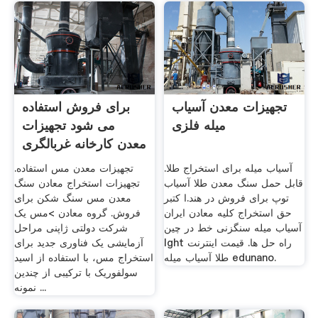
تجهیزات معدن آسیاب
برای فروش استفاده
میله فلزی
می شود تجهیزات
معدن کارخانه غربالگری
آسیاب میله برای استخراج طلا.
تجهیزات معدن مس استفاده.
قابل حمل سنگ معدن طلا آسیاب
تجهیزات استخراج معادن سنگ
توپ برای فروش در هند.ا کتبر
معدن مس سنگ شکن برای
حق استخراج کلیه معادن ایران
فروش. گروه معادن >مس یک
آسیاب میله سنگزنی خط در چین
شرکت دولتی ژاپنی مراحل
lght راه حل ها. قیمت اینترنت
آزمایشی یک فناوری جدید برای
طلا آسیاب میله edunano.
استخراج مس، با استفاده از اسید
سولفوریک با ترکیبی از چندین
نمونه ...