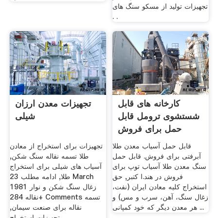
تجهیزات تولید از مسکو سنگ های
. .
کارخانه های قابل
تجهیزات معدن ارزان
شستشوی ترومل قابل
شیلی
حمل برای فروش
قابل حمل آسیاب معدن طلا
تجهیزات برای استخراج از معادن
آبرفتی برای فروش. قابل حمل
طلا تسمه نقاله سنگ شکن,
سنگ معدن طلا آسیاب توپ برای
آسیاب های شیلی برای استخراج
فروش در هند.ا کتبر, حق
طلا, ادامه مطلب 23 March
استخراج کلیه معادن ایران (نفت،
1981 زغال سنگ شکن و نوار
زغال سنگ، آهن، سرب و مس) و
نقاله 284+ Comments تسمه
هر معدن دیگر که خود کمپانی ...
نقاله برای صنعت سیمان,
تجهیزات استخراج ..