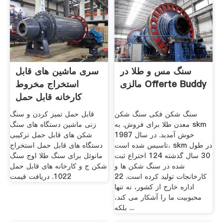
سنگ مس و طلا در
سری ماشین های قابل
مالزی Offerte Buddy
استخراج مخروط
کارخانه قابل حمل
سنگ شکن فکی سنگ شکن
قابل حمل تمیز کردن و سنگ
معدن طلا برای فروش. به skm
زنی ماشین دستگاه های سنگ
خوش آمدید. در سال 1987
شکن های قابل حمل ترکیبی
تاسیس شده است، skm در طول
دستگاه های قابل حمل استخراج
30 سال گذشته 124 اختراع ثبت
مانوئل برای سنگ طلا اوج سنگ
شده در سنگ شکن ها و
شکن ج و کارخانه های قابل حمل
کارخانجات تولید کرده است. 22
1022. دریافت قیمت
اداره خارج از کشور، نه تنها
محبوبیت ما را آشکار می کند،
بلکه ...