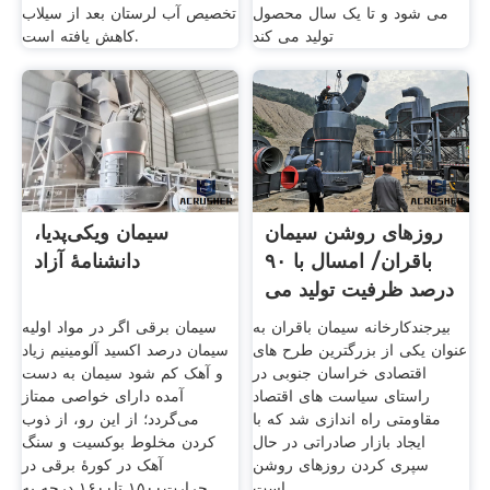
می شود و تا یک سال محصول
تخصیص آب لرستان بعد از سیلاب
تولید می کند
کاهش یافته است.
روزهای روشن سیمان
سیمان ویکی‌پدیا،
باقران/ امسال با ۹۰
دانشنامهٔ آزاد
درصد ظرفیت تولید می
...
بیرجندکارخانه سیمان باقران به
سیمان برقی اگر در مواد اولیه
عنوان یکی از بزرگترین طرح های
سیمان درصد اکسید آلومینیم زیاد
اقتصادی خراسان جنوبی در
و آهک کم شود سیمان به دست
راستای سیاست های اقتصاد
آمده دارای خواصی ممتاز
مقاومتی راه اندازی شد که با
می‌گردد؛ از این رو، از ذوب
ایجاد بازار صادراتی در حال
کردن مخلوط بوکسیت و سنگ
سپری کردن روزهای روشن
آهک در کورهٔ برقی در
است.
حرارت۱۵۰۰ تا۱۶۰۰ درجه به