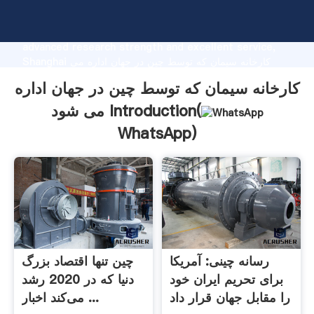
کارخانه سیمان که توسط چین در جهان اداره می شود
manufacturer Grasping strong production capability,
advanced research strength and excellent service,
Shanghai کارخانه سیمان که توسط چین در جهان اداره می
شود supplier create the value and bring values to all
کارخانه سیمان که توسط چین در جهان اداره
of customers.
می شود Introduction(
WhatsApp
)
رسانه چینی: آمریکا
چین تنها اقتصاد بزرگ
برای تحریم ایران خود
دنیا که در 2020 رشد
را مقابل جهان قرار داد
می‌کند اخبار ...