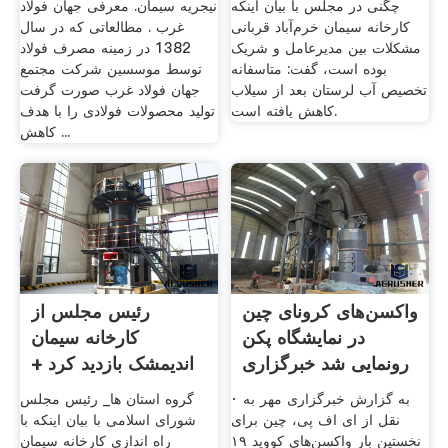
چگنی در مجلس با بیان اینکه
نیجریه سیمان. معرفی جهان فولاد
کارخانه سیمان خرم‌آباد قربانی
غرب . مطالعاتی که در سال
مشکلات بین مدیرعامل و شریک
1382 در زمینه مصرف فولاد
بوده است، گفت: متاسفانه
توسط موسسین شرکت مجتمع
تخصیص آب لرستان بعد از سیلاب
جهان فولاد غرب صورت گرفت
کاهش یافته است.
تولید محصولات فولادی را با هدف
کاهش ...
واکسن‌های کرونای چین
رئیس مجلس از
در نمایشگاه پکن
کارخانه سیمان
رونمایی شد خبرگزاری
اندیمشک بازدید کرد +
...
تصاویر تسنیم
· به گزارش خبرگزاری مهر به
گروه استان ها_ رئیس مجلس
نقل از ای اف پی، چین برای
شورای اسلامی با بیان اینکه با
نخستین بار واکسن‌های کووید ۱۹
راه اندازی کارخانه سیمان