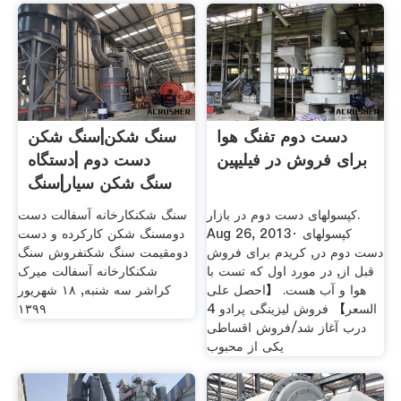
دست دوم تفنگ هوا
سنگ شکن|سنگ شکن
برای فروش در فیلیپین
دست دوم |دستگاه
سنگ شکن سیار|سنگ
شکن ...
کپسولهای دست دوم در بازار.
سنگ شکنکارخانه آسفالت دست
Aug 26, 2013· کپسولهای
دومسنگ شکن کارکرده و دست
دست دوم در, کریدم برای فروش
دومقیمت سنگ شکنفروش سنگ
قبل از, در مورد اول که تست با
شکنکارخانه آسفالت میرک
هوا و آب هست. 【احصل على
کراشر سه شنبه, ۱۸ شهریور
السعر】 فروش لیزینگی پرادو 4
۱۳۹۹
درب آغاز شد/فروش اقساطی
یکی از محبوب