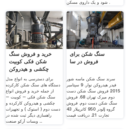
شود و یک داروی مسکن .
سنگ شکن برای
خرید و فروش سنگ
فروش در سا
شکن فکی کوبیت
چکشی و هیدروکن
کارکرده و ...
سرند سنگ شکن ماسه شور
برای دسترسی به انواع مدل
فیدر هیدروکن نوار. 9 سپتامبر
دستگاه های سنگ شکن کارکرده
2015 فروش سنگ شکن دست
از جمله خرید و فروش انواع
دوم میرک تهران 68. فروش
سنگ شکن فکی – کوبیت –
سنگ شکن دست دوم. فروش
چکشی و هیدروکن کارکرده و
لودر 950 کاترپیلار 43j گروه
دست دوم ( استوک ) و تجهیزات
تجارت 21. دریافت قیمت
راهسازی دیگر ثبت شده در
وبسات آرکو صنعت ...