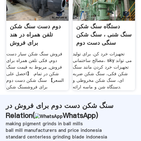
دستگاه سنگ شکن
دوم دست سنگ شکن
سنگ شنی ، سنگ شکن
تلفن همراه در هند
سنگی دست دوم
برای فروش
تجهیزات خرد کن. برای تولید
‫فروش سنگ شکن سيار دست
مصالح ساختمانی، sky می تواند
دوم, فکی تلفن همراه برای
تجهیزات خرد کردن مانند سنگ
فروش, مربوط به قیمت سنگ
شکن فکی، سنگ شکن ضربه
شکن در تمام. 【احصل على
ای، سنگ شکن مخروطی و
السعر】 سنگ شکن دست دوم
دستگاه شن و ماسه ارائه.
برای فروشسنگ شکن
سنگ شکن دست دوم برای فروش در
Relation(
WhatsApp
)
making pigment grinds in ball mills
ball mill manufacturers and price indonesia
standard centerless grinding blade indonesia