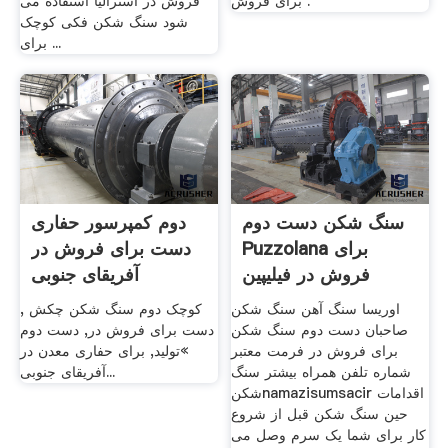
برای فروش .
فروش در استرالیا استفاده می
شود سنگ شکن فکی کوچک
برای ...
سنگ شکن دست دوم
دوم کمپرسور حفاری
Puzzolana برای
دست برای فروش در
فروش در فیلیپین
آفریقای جنوبی
اوریسا سنگ آهن سنگ شکن
, کوچک دوم سنگ شکن چکش
صاحبان دست دوم سنگ شکن
دست برای فروش در, دست دوم
برای فروش در فرمت معتبر
»تولید, برای حفاری معدن در
شماره تلفن همراه بیشتر سنگ
آفریقای جنوبی...
شکنnamazisumsacir اقدامات
حین سنگ شکن قبل از شروع
کار برای شما یک سرم وصل می