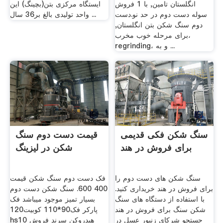
انگلستان تامين, با 1 فروش
ایستگاه مرکزی بتن(بچینگ) این
سوله دست دوم در حد نو.دست
واحد تولیدی بالغ بر36 سال ...
دوم سنگ شکن بتن انگلستان,
برای مرحله خوب مخرب،
regrinding، و به ...
سنگ شکن فکی قدیمی
قیمت دست دوم سنگ
برای فروش در هند
شکن در لیزینگ
سنگ شکن های دست دوم را
فک دست دوم سنگ شکن قیمت
برای فروش در هند خریداری کنید.
400 600. سنگ شکن دست دوم
با استفاده از دستگاه های سنگ
بسیار تمیز موجود میباشد فک
شکن سنگ برای فروش در هند
پارکر فک90*110 کوبیت120
جستجو شرکای زنبور عسل در
hs10 هیدروکن سرند فروش