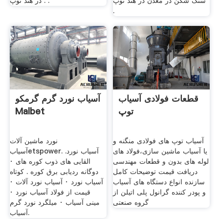
سنگ شکن در معدن در هند توپ
در هند توپ . .
.
قطعات فولادی آسیاب
آسیاب نورد گرم گرمکو
توپ
Malbet
آسیاب توپ های فولادی منگنه و
نورد ماشین آلات
یا آسیاب ماشین سازی،فولاد های
آسیابetspower. آسیاب نورد.
لوله های بدون و قطعات مهندسی
القایی های ذوب کوره های ·
دریافت قیمت توضیحات کامل
دوگانه ردیابی برق کوره . کوتاه
سازنده انواع دستگاه های آسیاب
آسیاب نورد · آسیاب نورد آلات ·
و پودر کننده گرانول پلی اتیلن از
قیمت از فولاد آسیاب نورد ·
گروه صنعتی
مینی آسیاب · میلگرد نورد گرم
آسیاب.