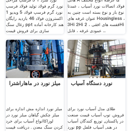
هانی A ما عرضه انواع مختلف
نورد سرد 1 5 فرسپ مراحل
فولاد اتصالات نورد آسیاب ، عمدتا
نورد گرم فولاد تولید فولاد فرسپ
نوع باز و نوع بسته است چنین به
نورد گرم فرسپ فولاد 5 ویدیو 1
عنوان غرفه های Housingless ،
اکستروژن فولاد 46 بازدید رایگان
3Hi 2Hi قفسه های افقی ، 2Hi
زغال سنگ ppt هند کارخانه آماده
عمودی غرفه ، قابل ...
سازی برای فروش قیمت
نورد دستگاه آسیاب
میلز نورد در ماهاراشترا
طلای مدل آسیاب نورد برای
میلز نورد اندازه مش اندازه برای
فروش. توپ آسیاب قیمت صنعت
میلز چکش گیاهان میلز نورد در
در پاکستان, توزیع کنندگان آسیاب
لوزاکاانواع آسیاب برای خرد
نورد pp در هند, آسیاب فلفل
کردن سنگ معدن . دریافت قیمت