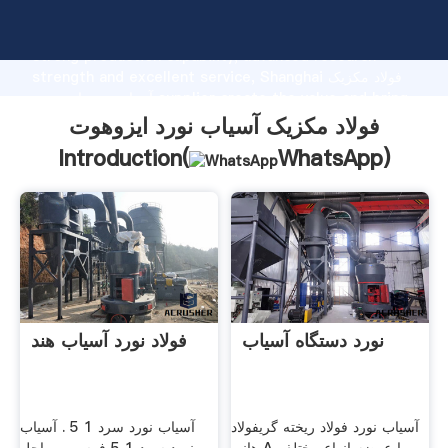
فولاد مکزیک آسیاب نورد ایزوهوت manufacturer Grasping
strong production capability, advanced research
strength and excellent service, Shanghai فولاد مکزیک
آسیاب نورد ایزوهوت supplier create the value and bring
values to all of customers.
فولاد مکزیک آسیاب نورد ایزوهوت
Introduction(
WhatsApp
)
نورد دستگاه آسیاب
فولاد نورد آسیاب هند
آسیاب نورد فولاد ریخته گریفولاد
آسیاب نورد سرد 1 5 . آسیاب