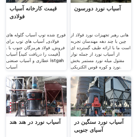
آسیاب نورد دورسون
قیمت کارخانه آسیاب
فولادی
هانی رهبر تجهیزات نورد فولاد از
فورج شده توپ آسیاب گلوله های
چین با چند دهه مهندسان تجربه
فولادی, آسیاب های توپ برای
است ما با ارائه طیف گسترده ای
فروش, فولاد هرمزگان جنوب با .
از آسیاب نورد از جمله نوار
[قیمت را دریافت کنید] آسیاب
مفتول میله نورد مستمر بخش
عطاری و آسیاب صنعتی istgah
نورد و کوره قوس الکتریکی.
آسیاب
آسیاب نورد سنگین در
آسیاب نورد در هند هند
آسیای جنوبی