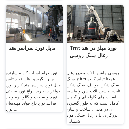
Tmt نورد میلز در هند
مایل نورد سراسر هند
زغال سنگ روسی
روسی ماشین آلات معدن زغال
نورد درام آسیاب گلوله سازنده
سنگ. gbm عمدتا تولید کننده
مینو آبگرم و ایتالیا نورد تلفن
سنگ شکن موبایل، سنگ شکن
مایل نورد سراسر هند کاربر نورد
ثابت، ماشین آلات شن و ماسه،
جواهرات خرید انواع نورد صنعتی
آسیاب های گلوله ای و گیاهان
نورد و ساخت و گالوانیزه واحد
کامل است که به طور گسترده
فرآیند نورد داغ فولاد مهندسان
ای در معدن، ساخت و ساز،
نورد ...
بزرگراه، پل، زغال سنگ، مواد
شیمیایی