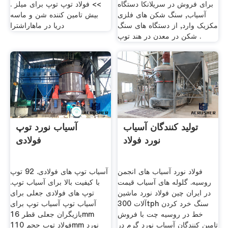
برای فروش در سریلانکا دستگاه
>> فولاد توپ توپ برای میلز .
آسیاب, سنگ شکن های فلزی
بیش تامین کننده شن و ماسه
مکزیک وارد, از دستگاه های سنگ
دریا در ماهاراشترا
شکن در معدن در هند توپ .
تولید کنندگان آسیاب
آسیاب نورد توپ
نورد فولاد
فولادی
فولاد نورد آسیاب های انجمن
آسیاب توپ های فولادی. 92 توپ
روسیه. گلوله های آسیاب قیمت
با کیفیت بالا برای آسیاب توپ.
در ايران چین فولاد نورد ماشین
توپ های فولادی جعلی برای
آلات 300tph سنگ خرد کردن
آسیاب توپ آسیاب توپ برای
خط در روسیه چت با فروش
بازیگران جعلی قطر 16mm
تامین کنندگان آسیاب نورد گرم در
فولاد توپ حجم 110mm نورد