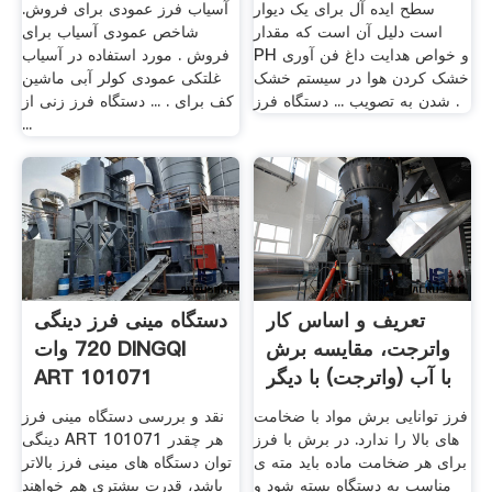
سطح ایده آل برای یک دیوار
آسیاب فرز عمودی برای فروش.
است دلیل آن است که مقدار
شاخص عمودی آسیاب برای
PH و خواص هدایت داغ فن آوری
فروش . مورد استفاده در آسیاب
خشک کردن هوا در سیستم خشک
غلتکی عمودی کولر آبی ماشین
شدن به تصویب ... دستگاه فرز .
کف برای . ... دستگاه فرز زنی از
...
تعریف و اساس کار
دستگاه مینی فرز دینگی
واترجت، مقایسه برش
720 وات DINGQI
با آب (واترجت) با دیگر
ART 101071
...
فرز توانایی برش مواد با ضخامت
نقد و بررسی دستگاه مینی فرز
های بالا را ندارد. در برش با فرز
دینگی ART 101071 هر چقدر
برای هر ضخامت ماده باید مته ی
توان دستگاه های مینی فرز بالاتر
مناسب به دستگاه بسته شود و
باشد، قدرت بیشتری هم خواهند