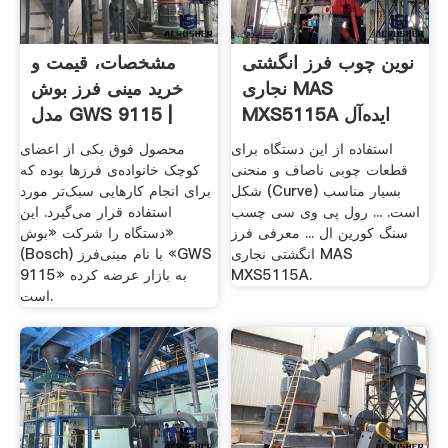
نوین چوب فرز انگشتی
مشخصات، قیمت و
نجاری MAS
خرید مینی فرز بوش
MXS5115A ایده‌آل
مدل GWS 9115 |
برای قطعه ...
دیجی‌کالا
استفاده از این دستگاه برای
محصول فوق یکی از اعضای
قطعات چوبی ناصاف و منحنی
کوچک خانواده‌ی فرزها بوده که
شکل (Curve) بسیار مناسب
برای انجام کارهایی سبک‌تر مورد
است. ... رول پی وی سی چسب
استفاده قرار می‌گیرد. این
سنگ کورین ال ... معرفی فرز
دستگاه را شرکت «بوش»
انگشتی نجاری MAS
(Bosch) با نام مینی‌فرز «GWS
MXS5115A.
9115» به بازار عرضه کرده
است.