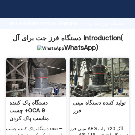
دستگاه فرز جت برای آل manufacturer Grasping strong
production capability, advanced research strength
and excellent service, Shanghai دستگاه فرز جت برای آل
supplier create the value and bring values to all of
customers.
دستگاه فرز جت برای آل Introduction(
WhatsApp
)
تولید کننده دستگاه مینی
دستگاه پاک کننده
فرز
چسب +OCA 9
مناسب پاک کردن
چسب گلس ال سی ...
مینی فرز AEG آاگ 720 وات
دستگاه پاک کننده چسب oca –