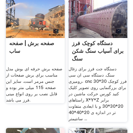
دستگاه کوچک فرز
صفحه برش | صفحه
برای آسیاب سنگ شکن
ساب
سنگ
دستگاه جت فرز برای زغال
صفحه برش حرفه ای بوش مدل
سنگ. دستگاه سی ان سی
مناسب برای برش صفحات از
رومیزی، cnc فرز کوچک 30*30
جنس مرمر است. سایز این
برای بزرگنمایی روی تصویر کلیک
صفحه 115 میلی متر بوده و
کنید کورس حرکت ماشین در
قابل نصب بر روی انواع مینی
راستاهای X*Y*Z برابر
فرز می باشد.
20*30*30 و با ابعادی متفاوت
تر در اندازه ی 20*40*40
سانتیمتر ...