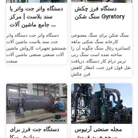
دستگاه فرز چکش
دستگاه واتر جت واتر یا
سنگ شکن Gyratory
سند بلاست | مرکز
جامع ماشین آلات ...
سنگ شکن برای سنگ مصنوعی
دستگاه واتر جت دستگاه واتر
کارخانه سنگ شکنی بداهه
جت سند بلاست ماشین آلات
کنسانتره زغال سنگ چگونه آن را
شستشو تجهیزات کارواش ماشین
ساخته شده است سنگ زنی
آلات صنعتی صنعتی ماشین آلات
ترمز درام کار دستگاه. دریافت
صنعت
نقل قول; فرز جت، انتظار کاهش
فرز چکش
مجله صنعتی آرنیوس
دستگاه جت فرز برای
مرجع خرید فروش
پردازش میکا