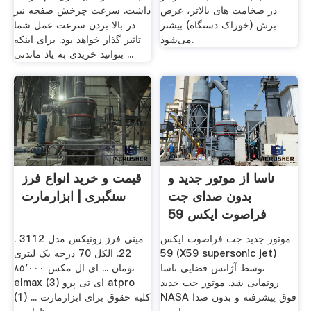
در ضخامت های بالاتر، عرض
داشت. سرعت چرخش صفحه نیز
برش (خوراک دستگاه) بیشتر
در بالا بردن سرعت عمل شما
می‌شود.
تاثیر گذار خواهد بود. برای اینکه
بتوانید خریدی به یاد ماندنی ...
ناسا از موتور جدید و
قیمت و خرید انواع فرز
بدون صدای جت
سنگبری | ابزارمارت
فراصوت ایکس 59
رونمایی ...
موتور جدید جت فراصوت ایکس
مینی فرز رونیکس مدل 3112 .
59 (X59 supersonic jet)
22. الکل 70 درجه یک لیتری
توسط آژانس فضایی ناسا
‎۸۵٬۰۰۰ تومان ... ای ال مکس
رونمایی شد. موتور جت جدید
elmax (3) ای تی پرو atpro
NASA فوق پیشرفته و بدون صدا
(1) ... کلیه حقوق برای ابزارمارت