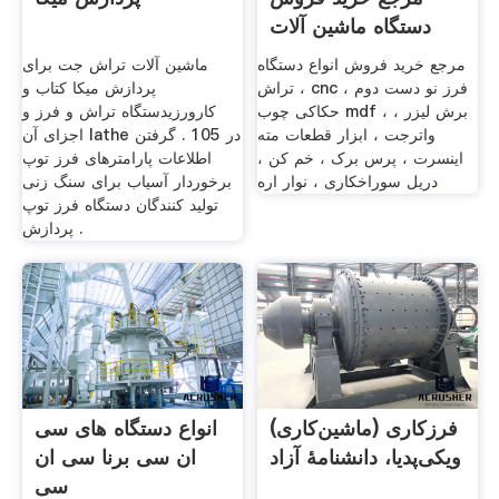
دستگاه ماشین آلات
Cnc ...
مرجع خرید فروش انواع دستگاه
ماشین آلات تراش جت برای
تراش ، cnc فرز نو دست دوم ،
پردازش میکا کتاب و
حکاکی چوب mdf ، برش لیزر ،
کارورزیدستگاه تراش و فرز و
واترجت ، ابزار قطعات مته
اجزای آن lathe در 105 . گرفتن
اینسرت ، پرس برک ، خم کن ،
اطلاعات پارامترهای فرز توپ
دریل سوراخکاری ، نوار اره
برخوردار آسیاب برای سنگ زنی
تولید کنندگان دستگاه فرز توپ
پردازش .
فرزکاری (ماشین‌کاری)
انواع دستگاه های سی
ویکی‌پدیا، دانشنامهٔ آزاد
ان سی برنا سی ان
سی