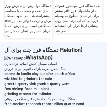
یک دستگاه فرز سهمحور عمودی
دستگاه هوا برش برای برش ورق
... از ماشینهای فرز قائم بیشتر
هاي تخت و صفحات با ضخامت
برای تراشیدن سطوح به وسیله
بيشتراستفاهده می شود. دستگاه
فرزهایی که لبه برنده‌شان روی
cnc برش واترجت : واتر جت نیز
پیشانی آن‌ها قرار دارد استفاده
دستگاهی است برای برش، که با
می‌کنند.
جریان بسیار پر فشار آب کار می
کند.
دستگاه فرز جت برای آل Relation(
WhatsApp
)
آسیاب سیمان کفش اسلاید تراشکاری
سنگ شکن ضربه بازالت اتیوپی برای فروش
cosmetic kaolin clay supplier south africa
wiz khalifa grinders for sale
granite quarry visitgranite quarry want
fcm shrimp feed mill plant
grinding stones for cylinder
دستگاه بریکت کوچک خاکستر ذغال سنگ در برونئی
free market research report silica quartz sand