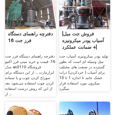
فروش جت میل|
دفترچه راهنمای دستگاه
آسیاب پودر میکرونیزه
فرز جت 16
|+ ضمانت عملکرد
تولید پودر میکرونیزه. آسیاب جت
دفترچه راهنمای دستگاه فرز جت
میل وسیله ای است که بطور
16. قیمت و خرید مینی فرز اکتیو
گسترده در صنعت های مختلف
مدل ac2110 فروشگاه
برای آسیاب ( خردکردن) ذرات
ابزارمارت ... از این دستگاه برای
خشک جامد تا اندازه 1 تا 10
سوراخ کردن چوب و یا سنباده
میکرون مورد استفاده قرار
کردن چوب استفاده می‌شود. بعد
میگیرد.
از این که روش درست استفاده
از ...