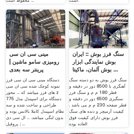
است.
محفوظ است ...
سنگ فرز بوش :: ایران
مینی سی ان سی
بوش نمایندگی ابزار
رومیزی سامو ماشین |
بوش آلمان، ماکیتا ...
پرینتر سه بعدی
سنگ فرز بوش به دو دسته سنگ
دستگاه مینی سی ان سی فرز
آهنگری با 8500 دور در دقیقه و
نمونه کوچک شده سی ان سی
قطر 180 م م و سنگ فرز
های فرز میباشد که ... محور z
سنگبری 6500 دور در دقیقه و
دستگاه برای اسپیندل مدل 775
قطر صفحه 230 م م می باشد .
طراحی و ساخت شده و سه
کیفیت آرمیچر و دنده های سنگ
نظام اسپیندل کاملا بالانس بوده و
فرز بوش دارای کیفیت فوق
بدون لنگی میباشد. ... ال سی دی
العاده بوده
; پروفیل ...