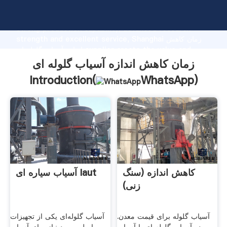
زمان کاهش اندازه آسیاب گلوله ای manufacturer Grasping
strong production capability, advanced research
strength and excellent service, Shanghai زمان کاهش
اندازه آسیاب گلوله ای supplier create the value and
bring values to all of customers.
زمان کاهش اندازه آسیاب گلوله ای
Introduction(
WhatsApp
)
کاهش اندازه (سنگ
آسیاب سیاره ای Iaut
زنی)
آسیاب گلوله برای قیمت معدن.
آسیاب گلوله‌ای یکی از تجهیزات