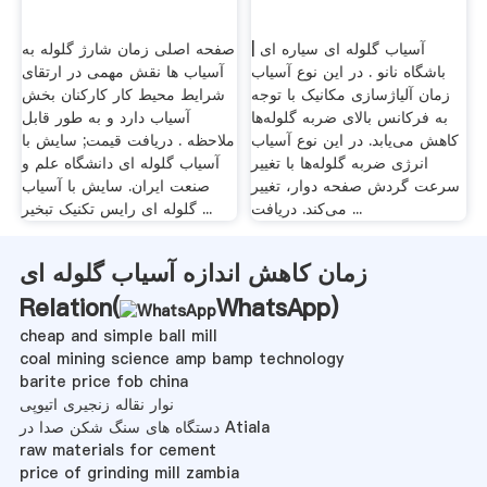
آسیاب گلوله ای سیاره ای |
صفحه اصلی زمان شارژ گلوله به
باشگاه نانو . در این نوع آسیاب
آسیاب ها نقش مهمی در ارتقای
زمان آلیاژسازی مکانیک با توجه
شرایط محیط کار کارکنان بخش
به فرکانس بالای ضربه گلوله‌ها
آسیاب دارد و به طور قابل
کاهش می‌یابد. در این نوع آسیاب
ملاحظه . دریافت قیمت; سایش با
انرژی ضربه گلوله‌ها با تغییر
آسیاب گلوله ای دانشگاه علم و
سرعت گردش صفحه دوار، تغییر
صنعت ایران. سایش با آسیاب
می‌کند. دریافت ...
گلوله ای رایس تکنیک تبخیر ...
زمان کاهش اندازه آسیاب گلوله ای
Relation(
WhatsApp
)
cheap and simple ball mill
coal mining science amp bamp technology
barite price fob china
نوار نقاله زنجیری اتیوپی
دستگاه های سنگ شکن صدا در Atiala
raw materials for cement
price of grinding mill zambia