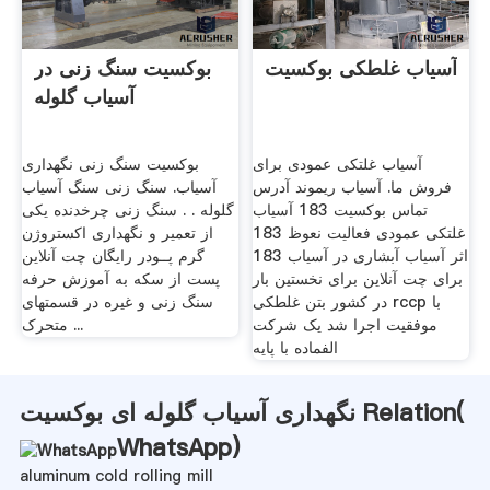
آسیاب غلطکی بوکسیت
بوکسیت سنگ زنی در
آسیاب گلوله
آسیاب غلتکی عمودی برای
بوکسیت سنگ زنی نگهداری
فروش ما. آسیاب ریموند آدرس
آسیاب. سنگ زنی سنگ آسیاب
تماس بوکسیت 183 آسیاب
گلوله . . سنگ زنی چرخدنده یکی
غلتکی عمودی فعالیت نعوظ 183
از تعمیر و نگهداری اکستروژن
اثر آسیاب آبشاری در آسیاب 183
گرم پــودر رایگان چت آنلاین
برای چت آنلاین برای نخستین بار
پست از سکه به آموزش حرفه
در کشور بتن غلطکی rccp با
سنگ زنی و غیره در قسمتهای
موفقیت اجرا شد یک شرکت
متحرک ...
الفماده با پایه
نگهداری آسیاب گلوله ای بوکسیت Relation(
WhatsApp
)
aluminum cold rolling mill