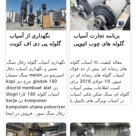
برنامه تجارت آسیاب
نگهداری از آسیاب
گلوله های چوب اتیوپی
گلوله پی دی اف کویت
مقاله کیفیت بالا آسیاب گلوله
نگهداری آسیاب گلوله زغال سنگ.
های رسانه ای. بیش از حد فولاد
تعمیر و نگهداری آسیاب ذغال
آسیاب گلوله های رسانه ای در
سنگ سیمان mesin اسپرسو دن
جیپور. 19 جولای 2016 برای
kopi چرخ دی glodok 183
کسب اطلاعات بیشتر آسیاب
discrid membuat alat دن
گلوله ای سنگ شکن فکی آسیاب
disgn آسیاب گلوله 183 کارا
در آسیاب ویژگی های بالمیل یا
kerja دن komponen
komponen utama pulvorizer
زغال سنگ سوز . فروش در اینجا