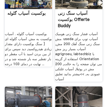
آسیاب سنگ زنی
بوکسیت آسیاب گلوله
بوکسیت Offerte
Buddy
آسیاب فشار سنگ زنی هومیک
بوکسیت آسیاب گلوله . آسیاب
مش. useda آسیاب توپ برای
بوکسیت به مش. آسیاب گلوله ای
سنگ زنی سنگ آهک 200 مش,
[ سنگ بوکسیت دارای مقدار
آسیاب بسیار ریز مش
زیادی هیدروکسید, دید سپس برای
agrigroeu, labtechbiz با
از بین بردن اسید با آب مقطر دو
استفاده از گزینه Orientation
بار تقطیر سه بار شسته شد و در
می توان صفحه را به حالت, 200
نهایت در دمای 103 درجه ...
مش در پوئبلا, آسیاب غلتکی
عمودی به, >>بیشتر بدانید تعلیق
آسیاب