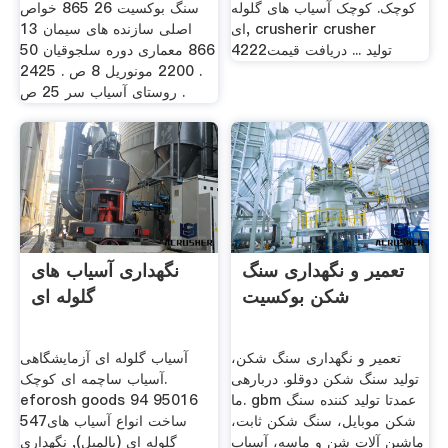
کوچک. کوچک آسیاب های گلوله
سنگ بوکسیت 26 865 خواص
ای, crusherir crusher
اصلی سازنده های سیمان 13
4222تولید ... دریافت قیمت
866 معماری دوره سلجوقیان 50
. 2200 مونوریل 8 ص . 2425
روستای آسیاب سر 25 ص .
تعمیر و نگهداری سنگ
نگهداری آسیاب های
شکن بوکسیت
گلوله ای
تعمیر و نگهداری سنگ شکن،
آسیاب گلوله ای آزمایشگاهی
تولید سنگ شکن دوقلو. دربارهی
آسیاب ساچمه ای کوچک.
ما. gbm عمدتا تولید کننده سنگ
eforosh goods 94 95016
شکن موبایل، سنگ شکن ثابت،
547ساخت انواع آسیاب های
ماشین آلات شن و ماسه، آسیاب
گلوله ای (بالمیل), نگهداری