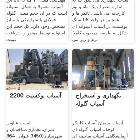
آسیاب. نگهداری می شود که به
مهندسی معدن. 1 مه 2013 این
اندازه مصرف یک ماه و نیم
آسیاب معمولا به شکل استوانه
کارخانه می باشد . تانکر ها و
است که در آن حجم معینی گلوله
همچنین در واحد 08 سنگ
فولادی یا سرامیکی با سایز
بوکسیت در آسیاب استوانه ای
مشخص وجود دارد. کل حجم این
شکل به طریقه مرطوب کاملا.
استوانه توسط موتور و . دریافت
نرم و ریز می ..
قیمت
نگهداری و استخراج
2200 آسیاب بوکسیت
آسیاب گلوله
آسیاب سیمان آسیاب کلینکر
لیست عناوین
کوچک. آسیاب گلوله ای
عمران،معماری،ساختمان و
آزمایشگاهی آسیاب ساچمه ای
شهرسازی(3450 عنوان . 864