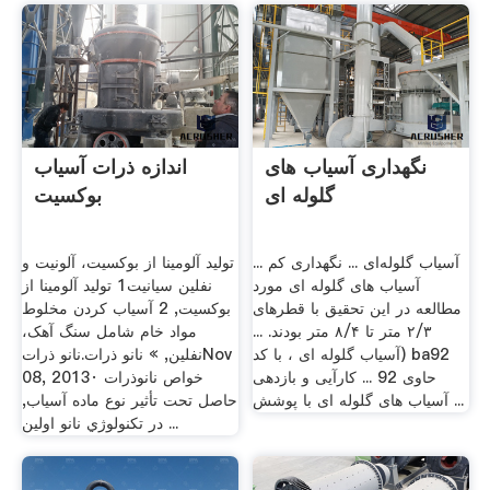
نگهداری آسیاب های
اندازه ذرات آسیاب
گلوله ای
بوکسیت
آسیاب گلوله‌ای ... نگهداری کم ...
تولید آلومینا از بوکسیت، آلونیت و
آسیاب های گلوله ای مورد
نفلین سیانیت1 تولید آلومینا از
مطالعه در این تحقیق با قطرهای
بوکسیت, 2 آسیاب کردن مخلوط
۲/۳ متر تا ۸/۴ متر بودند. ...
مواد خام شامل سنگ آهک،
(آسیاب گلوله ای ، با کد ba92
نفلین, » نانو ذرات.نانو ذراتNov
حاوی 92 ... کارآیی و بازدهی
08, 2013· خواص نانوذرات
آسیاب های گلوله ای با پوشش ...
حاصل تحت تأثیر نوع ماده آسیاب,
در تكنولوژي نانو اولین ...