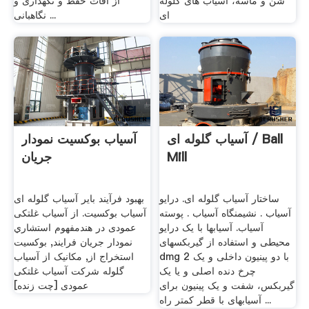
شن و ماسه، آسیاب های گلوله
از آفات حفظ و نگهداری و
ای
نگاهبانی ...
آسیاب گلوله ای / Ball
آسیاب بوکسیت نمودار
Mill
جریان
ساختار آسیاب گلوله ای. درایو
بهبود فرآیند بایر آسیاب گلوله ای
آسیاب . نشیمنگاه آسیاب . پوسته
آسیاب بوکسیت. از آسیاب غلتکی
آسیاب. آسیابها با یک درایو
عمودی در هندمفهوم استشاري
محیطی و استفاده از گیربکسهای
نمودار جریان فرایند, بوکسیت
dmg 2 با دو پینیون داخلی و یک
استخراج از, مکانیک از آسیاب
چرخ دنده اصلی و یا یک
گلوله شرکت آسیاب غلتکی
گیربکس، شفت و یک پینیون برای
عمودی [چت زنده]
آسیابهای با قطر کمتر راه ...