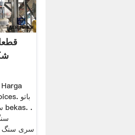
قطعا
شک
tsvoices
سن
e