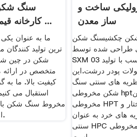
ولیکی ساخت و
سنگ شکن 
ساز معدن
کارخانه قیمت پایین ...
کن چکشیسنگ شکن
ما به عنوان یکی 
طراحی شده توسط
ترین تولید کنندگان
SXM متناسب با تولید 03 MM
شکن در چین شنا
ات پودر درشت.این
متخصص در ارائه م
ظریه های سنتی سنگ
کیفیت بالا. ما به 
شکن مخروطی hptسنگ شکن
استقبال می کنیم
مخروطی HPT همان ساختار و
مخروط سنگ شکن با ق
ه های خرد به عنوان
از کارخانه ما.
سنتی HPC سنگ شکن مخروطی
است.