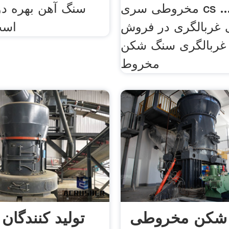
مخروطی سری cs ... قابل حمل
سنگ آهن بهره دو
 غربالگری در فروش
است
 غربالگری سنگ شکن
مخروط
شکن مخروطی
تولید کنندگا