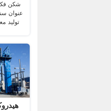
شکن فکی
عنوان سن
تولید م
هیدرو