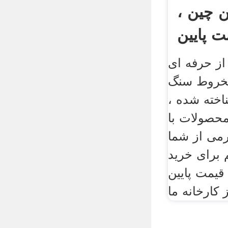
چین ،
از حرفه ای
 مخروط سنگ
خته شده ،
حصولات با
گرمی از شما
 برای خرید
یمت پایین