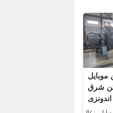
موبایل
ن شرق
اندونزی
ایل. زغال