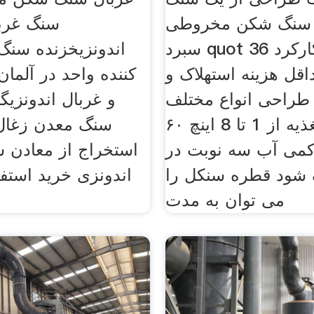
 سنگ شکن مخروطی
سنگ غربا
سبرد quot 36 و چگونگی کارکرد
اندونزیخزنده سنگ
اقل هزینه استهلاک و
کننده واحد در آلمان
طراحی انواع مختلف
و غربال اندونزیگ
دهانه تغذیه از 1 تا 8 اینچ ۶۰
سنگ معدن زغال
کمی آب سه نوبت در
استخراج از معادن 
شود قطره سنکل را
اندونزی خرید استفاد
می توان به مدت