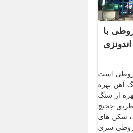
طی با
 اندونزی
روطی است
گ آهن بهره
هره از سنگ
طریق ججنج
 شکن های
سری cs با راندمان بالا