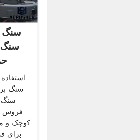
سنگ 
سنگ م
حم
استفاده
سنگ برا
سنگ 
فروش آس
کوچک و ما
برای ف