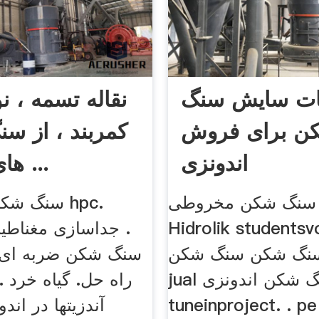
ت سایش سنگ
نقاله تسمه ، نو
ن برای فروش
کمربند ، از س
اندونزی
های سنگی ...
سنگ شکن مخروطی Harga
سنگ شکن م
Hidrolik studen. باتو
جداسازی مغناطیس
گ شکن سنگ شکن bekas. .
jual سنگ شکن اندونزی
tuneinproject. . p سری سنگ
آندزيتها در اند