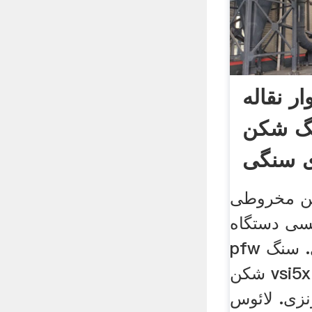
ار نقاله
نگ شکن
خروطی hpc.
ی دستگاه .
pfw سنگ شکن ضربه ای. سنگ
شکن vsi5x. راه حل. گیاه خرد
ونزی. لائوس