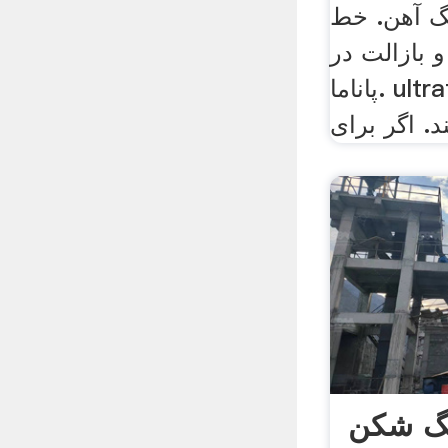
گ آهن. خط
 بازالت در
پاناما. ultrafine پودر سنگ زنی
گ شکن