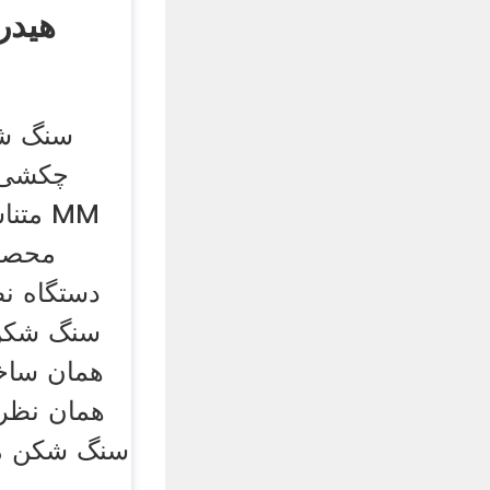
هیدر
سنگ ش
چکشی 
محصول
دستگاه ن
همان نظری