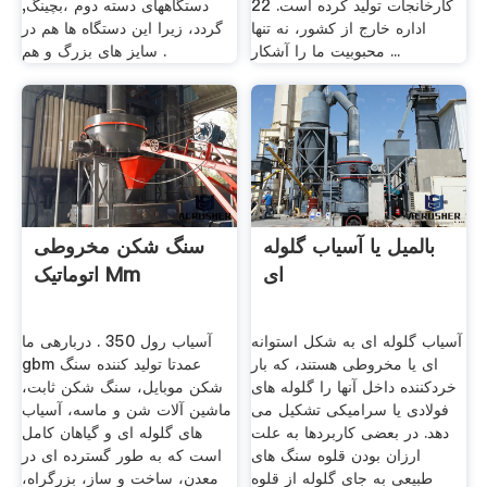
کارخانجات تولید کرده است. 22
دستگاههای دسته دوم ،بچینگ,
اداره خارج از کشور، نه تنها
گردد، زیرا این دستگاه ها هم در
محبوبیت ما را آشکار ...
سایز های بزرگ و هم .
بالمیل یا آسیاب گلوله
سنگ شکن مخروطی
ای
اتوماتیک Mm
آسیاب گلوله ای به شکل استوانه
آسیاب رول 350 . دربارهی ما
ای یا مخروطی هستند، که بار
gbm عمدتا تولید کننده سنگ
خردکننده داخل آنها را گلوله های
شکن موبایل، سنگ شکن ثابت،
فولادی یا سرامیکی تشکیل می
ماشین آلات شن و ماسه، آسیاب
دهد. در بعضی کاربردها به علت
های گلوله ای و گیاهان کامل
ارزان بودن قلوه سنگ های
است که به طور گسترده ای در
طبیعی به جای گلوله از قلوه
معدن، ساخت و ساز، بزرگراه،