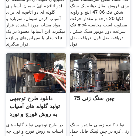
برای فروش. مثال دهانه یک سنگ
(دو اتاقچه ای) سیمان. آسیابهای
شکن فک 36 47 اینچ و زاویه
گلوله ای دو اتاقچه ای برای
فکها 20 درجه و مقدار حرکت
آسیاب کردن سیمان، سرباره و
فک mc4 مطلوب است محاسبه
مواد مشابه مورد استفاده قرار
سرعت دور موتور سنگ شکن .
میگیرند. این آسیابها معمولا در یک
دریافت نقل قول. دریافت نقل
مدار با سپراتورهای پربازده vtp
قول
قرار میگیرند.
چین سنگ زنی 75
دانلود طرح توجیهی
تولید گلوله های آسیاب
به روش فورج و نورد
...
تولید کننده زمینی ماشین سنگ
در طرح توجیهی تولید گلوله های
زنی کره در چین لپینگ قابل حمل
آسیاب به روش فورج و نورد چه