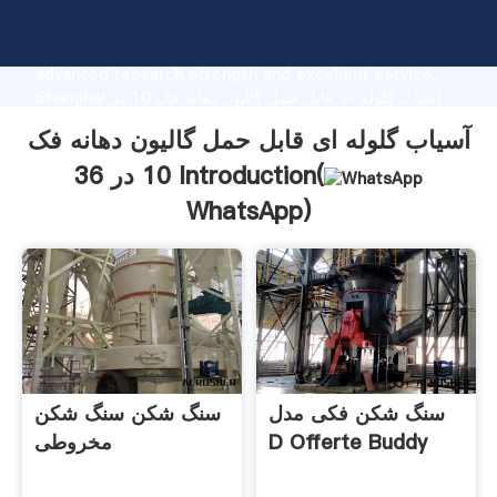
آسیاب گلوله ای قابل حمل گالیون دهانه فک 10 در 36
manufacturer Grasping strong production capability,
advanced research strength and excellent service,
Shanghai آسیاب گلوله ای قابل حمل گالیون دهانه فک 10 در
36 supplier create the value and bring values to all
آسیاب گلوله ای قابل حمل گالیون دهانه فک
of customers.
10 در 36 Introduction(
WhatsApp
)
سنگ شکن فکی مدل
سنگ شکن سنگ شکن
D Offerte Buddy
مخروطی