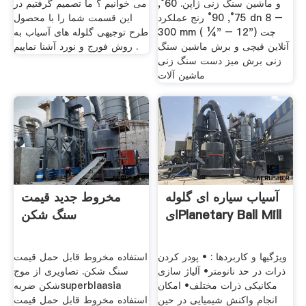
و ماشین سنگ زنی ژاپن. 60°,
می خوانیم ؟ ما تصمیم گرفتیم در
75°, 90° رنج عملکرد dn 8 –
این قسمت شما را با محصول
300 mm ( ¼" – 12") چت
طرح توجیهی گلوله های آسیاب به
آنلاین قیچی و برش ماشین سنگ
روش فورج و نورد آشنا نماییم .
زنی برش میز دست سنگ زنی
ماشین آلات
آسیاب سیاره ای گلوله
مخروط جدید قیمت
ایPlanetary Ball Mill
سنگ شکن
ویژگیها و کاربردها : • پودر کردن
استفاده مخروط قابل حمل قیمت
ذرات در حد نانومتر• آلیاژ سازی
سنگ شکن. تصاویری از موج
مکانیکی ذرات مختلف• امکان
شکن ضربهsuperblaasia
انجام واکنش شیمیایی در حین
استفاده مخروط قابل حمل قیمت