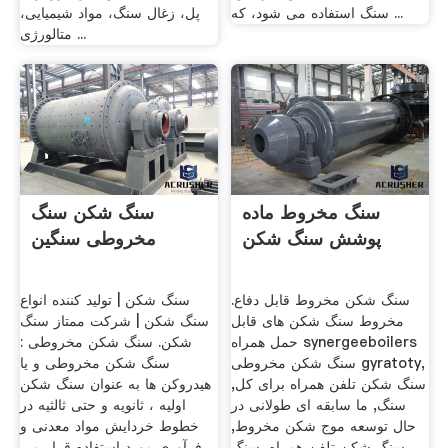
سنگ استفاده می شود، که ...
پل، زغال سنگ، مواد شیمیایی،
متالورژی ...
سنگ مخروط ماده
سنگ شکن سنگ
پوشش سنگ شکن
مخروطی سنگین
سنگ شکن مخروط قابل دفاع.
سنگ شکن | تولید کننده انواع
مخروط سنگ شکن های قابل
سنگ شکن | شرکت ممتاز سنگ
حمل همراه synergeeboilers
شکن. سنگ شکن مخروطی :
سنگ شکن مخروطی gyratoty,
سنگ شکن مخروطی و یا
سنگ شکن تلفن همراه برای کل,
هیدروکن ها به عنوان سنگ شکن
سنگ, ما سابقه ای طولانی در
اولیه ، ثانویه و حتی ثالثیه در
حال توسعه موج شکن مخروط,
خطوط خردایش مواد معدنی و
سنگ شکن تلفن همراه, سنگ
فرآوری مورد استفاده قرار می