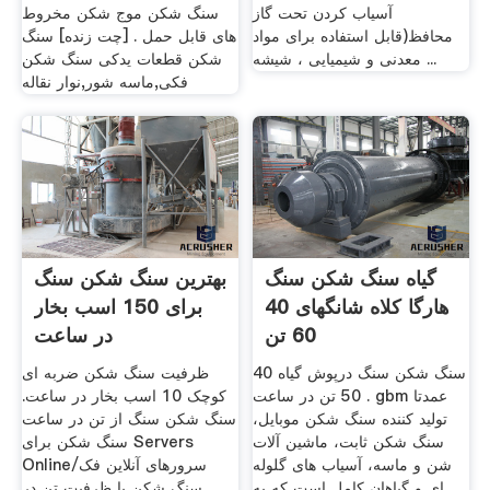
آسیاب کردن تحت گاز
سنگ شکن موج شکن مخروط
محافظ(قابل استفاده برای مواد
های قابل حمل . [چت زنده] سنگ
معدنی و شیمیایی ، شیشه ...
شکن قطعات یدکی سنگ شکن
فکی,ماسه شور,نوار نقاله
گیاه سنگ شکن سنگ
بهترین سنگ شکن سنگ
هارگا کلاه شانگهای 40
برای 150 اسب بخار
60 تن
در ساعت
سنگ شکن سنگ درپوش گیاه 40
ظرفیت سنگ شکن ضربه ای
50 تن در ساعت . gbm عمدتا
کوچک 10 اسب بخار در ساعت.
تولید کننده سنگ شکن موبایل،
سنگ شکن سنگ از تن در ساعت
سنگ شکن ثابت، ماشین آلات
سنگ شکن برای Servers
شن و ماسه، آسیاب های گلوله
Online/سرورهای آنلاین فک
ای و گیاهان کامل است که به
سنگ شکن با ظرفیت تن در