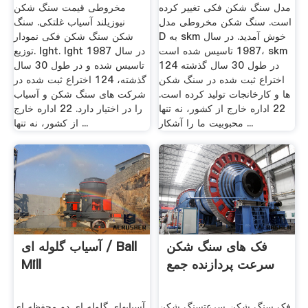
مدل سنگ شکن فکی تغییر کرده
مخروطی قیمت سنگ شکن
است. سنگ شکن مخروطی مدل
نیوزیلند آسیاب غلتکی. سنگ
D به skm خوش آمدید. در سال
شکن سنگ شکن فکی نمودار
1987 تاسیس شده است، skm
توزیع. lght. lght در سال 1987
در طول 30 سال گذشته 124
تاسیس شده و در طول 30 سال
اختراع ثبت شده در سنگ شکن
گذشته، 124 اختراع ثبت شده در
ها و کارخانجات تولید کرده است.
شركت های سنگ شكن و آسیاب
22 اداره خارج از کشور، نه تنها
را در اختیار دارد. 22 اداره خارج
محبوبیت ما را آشکار ...
از کشور، نه تنها ...
فک های سنگ شکن
آسیاب گلوله ای / Ball
سرعت پردازنده جمع
Mill
فک سنگ شکن سرعتسنگ شکن
آسیابهای گلوله ای دو محفظه ای