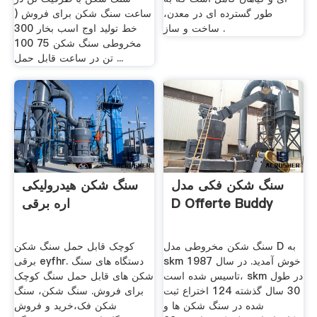
طور گسترده ای در معدن،
ساعت سنگ شکن برای فروش (
ساخت و ساز .
خط تولید اوج اسب بخار 300
مخروطی سنگ شکن 75 100
تن در ساعت قابل حمل ...
سنگ شکن فکی مدل
سنگ شکن هیدرولیکی
D Offerte Buddy
اره برقی
سنگ شکن مخروطی مدل D به
کوچک قابل حمل سنگ شکن
skm خوش آمدید. در سال 1987
برقی eyfhr. دستگاه های سنگ
تاسیس شده است، skm در طول
شکن های قابل حمل سنگ کوچک
30 سال گذشته 124 اختراع ثبت
برای فروش. سنگ شکن، سنگ
شده در سنگ شکن ها و
شکن فک،خرید و فروش