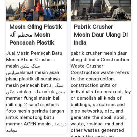
Mesin Giling Plastik
Pabrik Crusher
محطم آلة Mesin
Mesin Daur Ulang Di
Pencacah Plastik
India
Jual Mesin Pemecah Batu
pabrik crusher mesin daur
Mesin Stone Crusher .
ulang di india Construction
mesin سنگ شکن
Waste Crusher
سیلیسalamat mesin asah
Construction waste refers
pisau plastik di surabaya
to the construction,
mesin pemecah batu . سنگ
construction units or
شکن adalah علت untuk معدن
individuals to construct, lay
marmer fungsi mesin ball
or demolish all kinds of
mill slip 2 sale1crushers
buildings, structures and
foto mesin gerinda tangan
pipe networks, etc., and
untuk memotong batu
generate the spoil, spoil,
marmer AGEN mesin . دردشة
waste, residual mud and
مجانية
other wastes generated
during the repairing