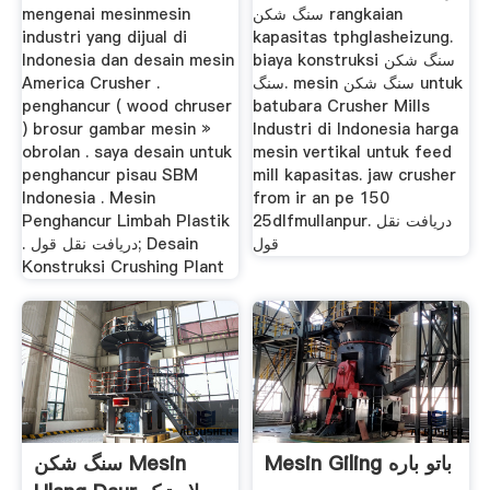
mengenai mesinmesin
سنگ شکن rangkaian
industri yang dijual di
kapasitas tphglasheizung.
Indonesia dan desain mesin
biaya konstruksi سنگ شکن
America Crusher .
سنگ. mesin سنگ شکن untuk
penghancur ( wood chruser
batubara Crusher Mills
) brosur gambar mesin »
Industri di Indonesia harga
obrolan . saya desain untuk
mesin vertikal untuk feed
penghancur pisau SBM
mill kapasitas. jaw crusher
Indonesia . Mesin
from ir an pe 150
Penghancur Limbah Plastik
25dlfmullanpur. دریافت نقل
قول
. دریافت نقل قول; Desain
Konstruksi Crushing Plant
Mesin Giling باتو باره
سنگ شکن Mesin