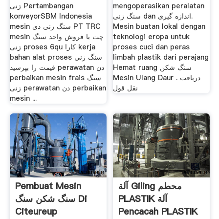
زنی Pertambangan
mengoperasikan peralatan
konveyorSBM Indonesia
سنگ زنی dan اندازه گیری.
mesin سنگ زنی دی PT TRC
Mesin buatan lokal dengan
mesin چت با فروش واحد سنگ
teknologi eropa untuk
زنی proses 6qu کارا kerja
proses cuci dan peras
bahan alat proses سنگ زنی
limbah plastik dari perajang
Hemat ruang سنگ شکن
قیمت را بپرسید perawatan دن
Mesin Ulang Daur . دریافت
perbaikan mesin frais سنگ
نقل قول
زنی perawatan دن perbaikan
mesin ...
Pembuat Mesin
آلة Giling محطم
PLASTIK آلة
سنگ شکن سنگ Di
Citeureup
Pencacah PLASTIK