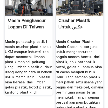
Mesin Penghancur
Crusher Plastik
Logam Di Taiwan
Untuk عکس
Mesin pencacah plastik |
Mesin Crusher Plastik
mesin crusher plastik skala
Mesin Cacah ini berguna
UKM maupun industri kecil
untuk menghancurkan
dapat mencetak limbah
segala macam bentuk dari
plastik menjadi peluang
plastik, baik berbentuk
Uang. limbah plastik di daur
botol, gelas dll semua bisa
ulang dengan cara di hancur
di cacah menjadi bubuk.
untuk membuat biji plastik
Daur ulang sampah plastik
bisa berasal dari limbah
merupakan satu usaha yang
gelas plastik, botol plastik,
bagus dan fleksibel, dimana
kantong plastik, dll.
permintaan pasar terus
meningkat, hampir semua
perusahaan membutuhkan
bahan baku plastik daur ...