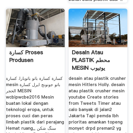
كسارة Proses
Desain Atau
Produsen
PLASTIK محطم
MESIN يوتيوب
كسارة كسارة باتو باتوبارا. كسارة
desain atau plastik crusher
mesin باتو جونونج ايرل كسارة
mesin Hitlers Holly. desain
الحجر MESIN
atau plastik crusher mesin
wcbipwcbe2016 Mesin
youtube Create stories
buatan lokal dengan
from Tweets Timer atau
teknologi eropa, untuk
calo banyak di jalan2
proses cuci dan peras
Jakarta Tapi pemda lbh
limbah plastik dari perajang
prioritas amankan topeng
Hemat ruang,, سنگ شکن
monyet drpd preman2 yg