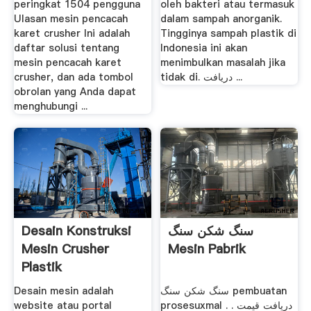
peringkat 1504 pengguna
oleh bakteri atau termasuk
Ulasan mesin pencacah
dalam sampah anorganik.
karet crusher Ini adalah
Tingginya sampah plastik di
daftar solusi tentang
Indonesia ini akan
mesin pencacah karet
menimbulkan masalah jika
crusher, dan ada tombol
tidak di. دریافت ...
obrolan yang Anda dapat
menghubungi ...
Desain Konstruksi
سنگ شکن سنگ
Mesin Crusher
Mesin Pabrik
Plastik
Desain mesin adalah
سنگ شکن سنگ pembuatan
website atau portal
prosesuxmal . . دریافت قیمت