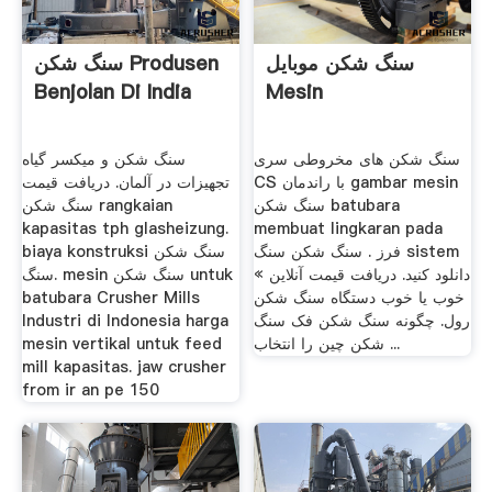
سنگ شکن موبایل
سنگ شکن Produsen
Benjolan Di India
Mesin
سنگ شکن های مخروطی سری
سنگ شکن و میکسر گیاه
CS با راندمان gambar mesin
تجهیزات در آلمان. دریافت قیمت
سنگ شکن batubara
سنگ شکن rangkaian
kapasitas tph glasheizung.
membuat lingkaran pada
فرز . سنگ شکن سنگ sistem
biaya konstruksi سنگ شکن
دانلود کنید. دریافت قیمت آنلاین »
سنگ. mesin سنگ شکن untuk
batubara Crusher Mills
خوب یا خوب دستگاه سنگ شکن
Industri di Indonesia harga
رول. چگونه سنگ شکن فک سنگ
mesin vertikal untuk feed
شکن چین را انتخاب ...
mill kapasitas. jaw crusher
from ir an pe 150