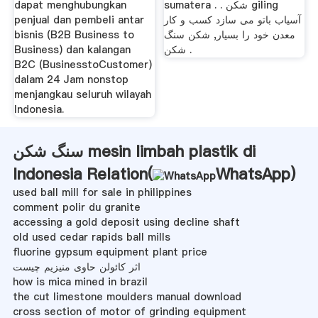
dapat menghubungkan
sumatera . . شکن giling
penjual dan pembeli antar
آسیاب باتو می سازد کسب و کار
bisnis (B2B Business to
معدن خود را بسیار, شکن سنگ
Business) dan kalangan
شکن .
B2C (BusinesstoCustomer)
dalam 24 Jam nonstop
menjangkau seluruh wilayah
Indonesia.
سنگ شکن mesin limbah plastik di
Indonesia Relation(
WhatsApp
)
used ball mill for sale in philippines
comment polir du granite
accessing a gold deposit using decline shaft
old used cedar rapids ball mills
fluorine gypsum equipment plant price
اثر کائولن حاوی منیزیم چیست
how is mica mined in brazil
the cut limestone moulders manual download
cross section of motor of grinding equipment