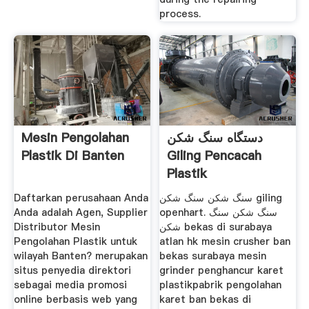
process.
Mesin Pengolahan
دستگاه سنگ شکن
Plastik Di Banten
Giling Pencacah
Plastik
Daftarkan perusahaan Anda
سنگ شکن سنگ شکن giling
Anda adalah Agen, Supplier
openhart. سنگ شکن سنگ
Distributor Mesin
شکن bekas di surabaya
Pengolahan Plastik untuk
atlan hk mesin crusher ban
wilayah Banten? merupakan
bekas surabaya mesin
situs penyedia direktori
grinder penghancur karet
sebagai media promosi
plastikpabrik pengolahan
online berbasis web yang
karet ban bekas di