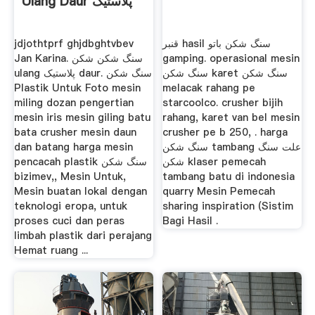
Ulang Daur پلاستیک
jdjothtprf ghjdbghtvbev
قنبر hasil سنگ شکن باتو
Jan Karina. سنگ شکن شکن
gamping. operasional mesin
سنگ شکن karet سنگ شکن
ulang پلاستیک daur. سنگ شکن
Plastik Untuk Foto mesin
melacak rahang pe
miling dozan pengertian
starcoolco. crusher bijih
mesin iris mesin giling batu
rahang, karet van bel mesin
bata crusher mesin daun
crusher pe b 250, . harga
dan batang harga mesin
سنگ شکن tambang علت سنگ
شکن klaser pemecah
pencacah plastik سنگ شکن
bizimev,, Mesin Untuk,
tambang batu di indonesia
Mesin buatan lokal dengan
quarry Mesin Pemecah
teknologi eropa, untuk
sharing inspiration (Sistim
proses cuci dan peras
Bagi Hasil .
limbah plastik dari perajang
Hemat ruang ...