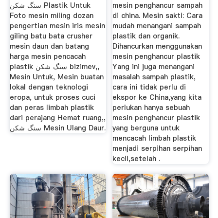
سنگ شکن Plastik Untuk
mesin penghancur sampah
Foto mesin miling dozan
di china. Mesin sakti: Cara
pengertian mesin iris mesin
mudah menangani sampah
giling batu bata crusher
plastik dan organik.
mesin daun dan batang
Dihancurkan menggunakan
harga mesin pencacah
mesin penghancur plastik
plastik سنگ شکن bizimev,,
Yang ini juga menangani
Mesin Untuk, Mesin buatan
masalah sampah plastik,
lokal dengan teknologi
cara ini tidak perlu di
eropa, untuk proses cuci
ekspor ke China,yang kita
dan peras limbah plastik
perlukan hanya sebuah
dari perajang Hemat ruang,,
mesin penghancur plastik
سنگ شکن Mesin Ulang Daur.
yang berguna untuk
mencacah limbah plastik
menjadi serpihan serpihan
kecil,setelah .