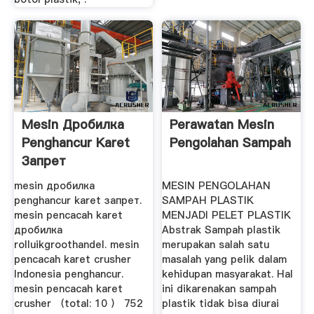
Mesin Дробилка
Perawatan Mesin
Penghancur Karet
Pengolahan Sampah
Запрет
mesin дробилка
MESIN PENGOLAHAN
penghancur karet запрет.
SAMPAH PLASTIK
mesin pencacah karet
MENJADI PELET PLASTIK
дробилка
Abstrak Sampah plastik
rolluikgroothandel. mesin
merupakan salah satu
pencacah karet crusher
masalah yang pelik dalam
Indonesia penghancur.
kehidupan masyarakat. Hal
mesin pencacah karet
ini dikarenakan sampah
crusher （total: 10 ） 752
plastik tidak bisa diurai