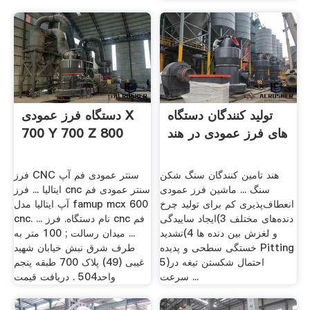
تولید کنندگان دستگاه
دستگاه فرز عمودی X
های فرز عمودی در هند
700 Y 700 Z 800
هند تامین کنندگان سنگ شکن
فرز CNC سنتر عمودی فم آپ
سنگ ... ماشین فرز عمودی
ایتالیا ... فرز cnc سنتر عمودی فم
انعطاف‌پذیری کم برای تولید چرخ
آپ ایتالیا مدل famup mcx 600
دنده‌های مختلف 3)ایجاد ساییدگی
cnc. ... نام دستگاه. فرز cnc فم
و لغزش بین دنده ها 4)تشدید
... میدان رسالت ; 100 متر به
خستگی سطحی و پدیده Pitting
طرف شرق نبش خیابان شهید
5)احتمال شکستن تیغه در
غیبی (49) پلاک 700 طبقه پنجم
سرعت ...
واحد504 . دریافت قیمت