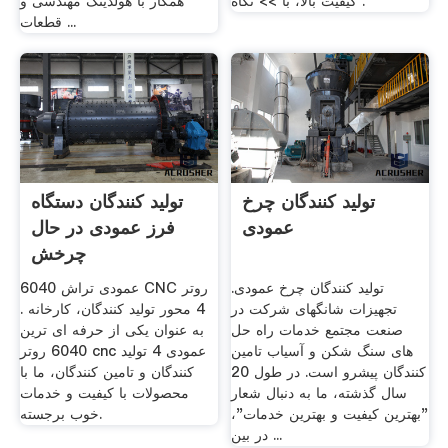
کیفیت بالا، با >> نگاه .
همکار با هولدینگ مهندسی و
قطعات ...
تولید کنندگان چرخ
تولید کنندگان دستگاه
عمودی
فرز عمودی در حال
چرخش
تولید کنندگان چرخ عمودی.
6040 عمودی تراش CNC روتر
تجهیزات شانگهای شرکت در
4 محور تولید کنندگان، کارخانه .
صنعت مجتمع خدمات راه حل
به عنوان یکی از حرفه ای ترین
های سنگ شکن و آسیاب تامین
6040 روتر cnc عمودی 4 تولید
کنندگان پیشرو است. در طول 20
کنندگان و تامین کنندگان، ما با
سال گذشته، ما به دنبال شعار
محصولات با کیفیت و خدمات
"بهترین کیفیت و بهترین خدمات"،
خوب برجسته.
در بین ...