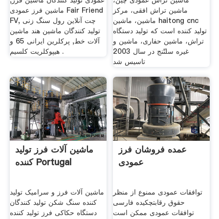
ماشین تراش عمودی چین،
عمودی تولید کنندگان ماشین فرز,
ماشین تراش افقی، مرکز
ماشین فرز عمودی Fair Friend
ماشین، ماشین haitong cnc
FV, چت آنلاین رول سنگ زنی
تولید کننده است که تولید دستگاه
تولید کنندگان ماشین هند ماشین
تراش، ماشین حفاری، ماشین و
آلات خط, پرکلرین ایرانی 65 و
غیره سلتّنج در سال 2003
هیپوکلریت کلسیم .
تاسیس شد
عمده فروشان فرز
ماشین آلات فرز تولید
عمودی
کننده Portugal
توافقات عمودی ممنوع از منظر
ماشین آلات فرز و سرامیک تولید
حقوق رقابتچکیده فارسی
کننده سنگ شکن تولید کنندگان
توافقات عمودی ممکن است
دستگاه حکاکی فرز تولید کننده