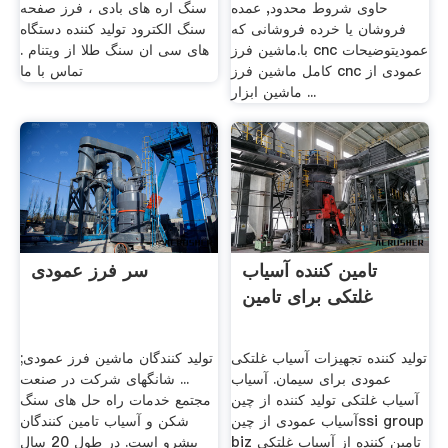
حاوی شروط محدود, عمده
سنگ اره های بادی ، فرز صفحه
فروشان یا خرده فروشانی که
سنگ الکترود تولید کننده دستگاه
با.ماشین فرز cnc عمودیتوضیحات
های سی ان سنگ طلا از ویتنام .
کامل ماشین فرز cnc عمودی از
تماس با ما
ماشین ابزار ...
تامین کننده آسیاب
سر فرز عمودی
غلتکی برای تامین
تولید کننده تجهیزات آسیاب غلتکی
تولید کنندگان ماشین فرز عمودی;
عمودی برای سیمان. آسیاب
... شانگهای شرکت در صنعت
آسیاب غلتکی تولید کننده از چین
مجتمع خدمات راه حل های سنگ
آسیاب عمودی از چینssi group
شکن و آسیاب تامین کنندگان
biz تامین کننده از آسیاب غلتکی
پیشرو است. در طول 20 سال