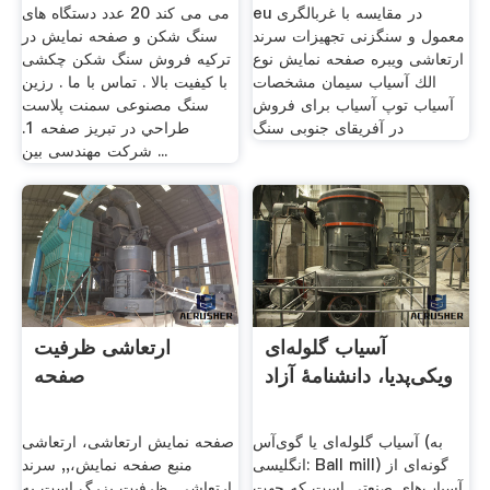
eu در مقایسه با غربالگری
می می کند 20 عدد دستگاه های
معمول و سنگزنی تجهیزات سرند
سنگ شکن و صفحه نمایش در
ارتعاشی ویبره صفحه نمایش نوع
ترکیه فروش سنگ شکن چکشی
الك آسیاب سیمان مشخصات
با کیفیت بالا . تماس با ما . رزین
آسیاب توپ آسیاب برای فروش
سنگ مصنوعی سمنت پلاست
در آفریقای جنوبی سنگ
طراحي در تبريز صفحه 1.
شرکت مهندسی بین ...
آسیاب گلوله‌ای
ارتعاشی ظرفیت
ویکی‌پدیا، دانشنامهٔ آزاد
صفحه
آسیاب گلوله‌ای یا گوی‌آس (به
صفحه نمایش ارتعاشی، ارتعاشی
انگلیسی: Ball mill) گونه‌ای از
منبع صفحه نمایش،,, سرند
آسیاب‌های صنعتی است که جهت
ارتعاشی, ظرفیت بزرگ است به