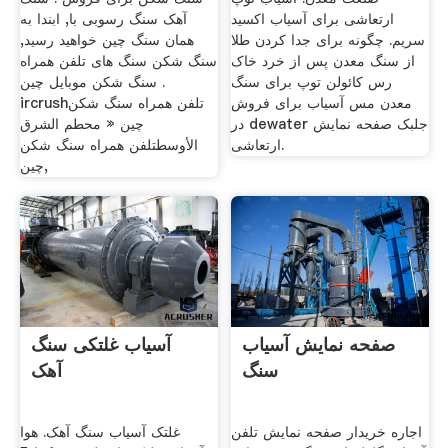
ارتعاشی برای آسیاب اکسید
آهک سنگ رسوبی با, ابندا به
سریم. چگونه برای جدا کردن طلا
همان سنگ چین خواهید رسید,
از سنگ معدن پس از خرد خاک
سنگ شکن سنگ های تلفن همراه
رس کائولن توپ برای سنگ
. سنگ شکن موبایل چین
معدن مس آسیاب برای فروش
ircrushتلفن همراه سنگ شکن
در dewater جلبک صفحه نمایش
چین « محطم الشرق
ارتعاشی.
الأوسطتلفن همراه سنگ شکن
چین,
صفحه نمایش آسیاب
آسیاب غلتکی سنگ
سنگ
آهک
اجاره خریدار صفحه نمایش تلفن
غلتک آسیاب سنگ آهک. هوا