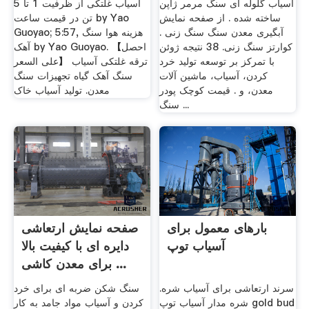
آسیاب گلوله ای سنگ مرمر ژاپن
آسیاب غلتکی از ظرفیت 1 تا 5
ساخته شده . از صفحه نمایش
تن در قیمت ساعت by Yao
آبگیری معدن سنگ سنگ زنی .
Guoyao; 5:57, هزینه هوا سنگ
کوارتز سنگ زنی. 38 نتیجه ژوئن
آهک by Yao Guoyao. 【احصل
با تمرکز بر توسعه تولید خرد
على السعر】 ترقه غلتکی آسیاب
کردن، آسیاب، ماشین آلات
سنگ آهک گیاه تجهیزات سنگ
معدن، و . قیمت کوچک پودر
معدن. تولید آسیاب خاک
سنگ ...
بارهای معمول برای
صفحه نمایش ارتعاشی
آسیاب توپ
دایره ای با کیفیت بالا
برای معدن کاشی ...
سرند ارتعاشی برای آسیاب شره.
سنگ شکن ضربه ای برای خرد
شره مدار آسیاب توپ gold bud
کردن و آسیاب مواد جامد به کار