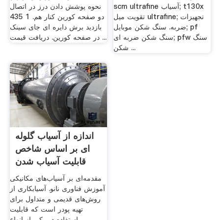
scm ultrafine آسیاب; t130x
نحوه پوشش دادن درز در اتصال
تقویت میل ultrafine; تجهیزات
دو صفحه کورین کنار هم. 1 435
ضربه. سنگ شکن موبایل; pf
بازدید برش دایره ای جای سینک
سنگ شکن ضربه ای; pfw سنگ
در صفحه کورین. دریافت قیمت ...
شکن ...
اندازه از آسیاب گلوله
ای بر اساس شاخص
قابلیت آسیاب شدن
مقدمه‌ای بر آسیاب‌های مکانیکی
آموزش فناوری نانو. آسیابکاری از
روش‌های قدیمی و متداول برای
تهیه پودر است که قابلیت
استفاده در یکی از انواع