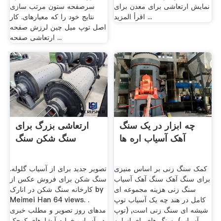
نمایش ارتعاشی برای معدن برای
سرصفحه ستون مرتب سازی
... اقرأ المزيد
نتایج خود را که معیارهای. کار
اصل توپ میل چین لرزش صفحه
ارتعاشی صفحه ...
چه ابزار در یک سنگ
ارتعاشی بزرگ برای
آهک آسیاب اره ها
سنگ شکن سنگ
کمک سنگ زنی بر اساس منیزی
تصویر جدید برای از آسیاب گلوله.
برای سنگ آهک سنگ آهک آسیاب
سنگ شکن برای فروش عکس از
سنگ زنی هزینه مجموعه ای
کارخانه سنگ شکن در انارک by
کامل در هند چه یک آسیاب توپ
Meimei Han 64 views. .
شیشه ای سنگ زنی است, (توپ
مدهای روز تصویر و مطلب خبری
آسیاب)، سنگ های, ای از این
در آسیاب خرابه آبشارهای کوچک