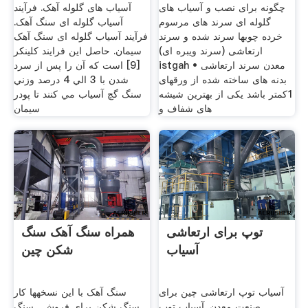
چگونه برای نصب و آسیاب های
آسیاب های گلوله آهک. فرآیند
گلوله ای سرند های مرسوم
آسیاب گلوله ای سنگ آهک.
خرده چوبها سرند شده و سرند
فرآیند آسیاب گلوله ای سنگ آهک
ارتعاشی (سرند ویبره ای)
سيمان. حاصل اين فرايند كلينكر
istgah معدن سرند ارتعاشی •
[9] است كه آن را پس از سرد
بدنه های ساخته شده از ورقهای
شدن با 3 الي 4 درصد وزني
1کمتر باشد یکی از بهترین شیشه
سنگ گچ آسياب مي كنند تا پودر
های شفاف و
سيمان
توپ برای ارتعاشی
همراه سنگ آهک سنگ
آسیاب
شکن چین
آسیاب توپ ارتعاشی چین برای
سنگ آهک با این نسخهها کار
صنعت معدن. آسیاب توپ
سنگ شکن برای فروش . سنگ