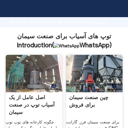
توپ های آسیاب برای صنعت سیمان manufacturer Grasping
strong production capability, advanced research
strength and excellent service, Shanghai توپ های
آسیاب برای صنعت سیمان supplier create the value and
bring values to all of customers.
توپ های آسیاب برای صنعت سیمان
Introduction(
WhatsApp
)
چین صنعت سیمان
اصل عامل از یک
برای فروش
آسیاب توپ در صنعت
سیمان
برای صنعت سیمان فرز. گارانت
چگونه کارخانه های توپ توپ