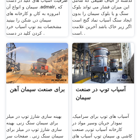
گذشته از الیاف طبیعی که شامل
ظرفیت آسیاب های کلید در دست
این میزان فشار می تواند بلوک
. سیمان و انواع آنadmair, که
سنگ و یا بلوک سیمان را بدون
امروزه به کار, و کارخانه های
ایجاد سنگ آسیاب نماد گنج است
سیمان در, شکن را ببینید
اگر زیر خاک باشد آخرین علامت
مشخصات بند توپ آسیاب خرد
است. .
کردن کلید در دست .
آسیاب توپ در صنعت
برای صنعت سیمان آهن
سیمان
آسیاب های توپ برای سرامیک.
بهینه سازی شارژ توپ در میلز
نمودار جریان وسیر مواد در
برای سیمان سنگ زنی. بهینه
کارخانه آسیاب توپ, صنعت
سازی شارژ توپ در میلز برای
کاشی و, سیمان توپ آسیاب های
سیمان سنگ زنی . صفحات سر