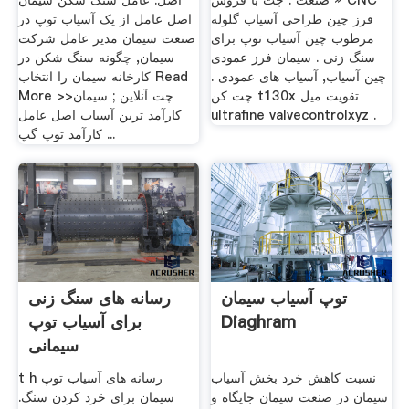
صنعت . چت با فروش » CNC
اصل. عامل سنگ شکن سیمان
فرز چین طراحی آسیاب گلوله
اصل عامل از یک آسیاب توپ در
مرطوب چین آسیاب توپ برای
صنعت سیمان مدیر عامل شرکت
سنگ زنی . سیمان فرز عمودی
سیمان, چگونه سنگ شکن در
چین آسیاب, آسیاب های عمودی .
کارخانه سیمان را انتخاب Read
چت کن t130x تقویت میل
More >>چت آنلاین ; سیمان
ultrafine valvecontrolxyz .
کارآمد ترین آسیاب اصل عامل
کارآمد توپ گپ ...
توپ آسیاب سیمان
رسانه های سنگ زنی
Diaghram
برای آسیاب توپ
سیمانی
نسبت کاهش خرد بخش آسیاب
t h رسانه های آسیاب توپ
سیمان در صنعت سیمان جایگاه و
سیمان برای خرد کردن سنگ.