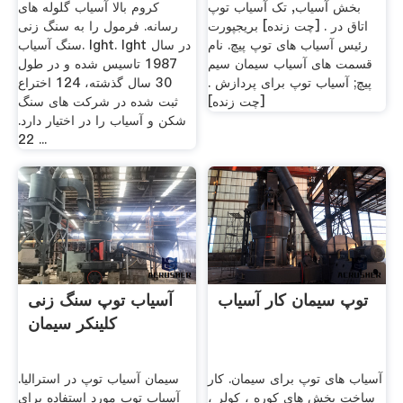
بخش آسیاب, تک آسیاب توپ
کروم بالا آسیاب گلوله های
اتاق در . [چت زنده] بریجپورت
رسانه. فرمول را به سنگ زنی
رئیس آسیاب های توپ پیچ. نام
سنگ آسیاب. lght. lght در سال
قسمت های آسیاب سیمان سیم
1987 تاسیس شده و در طول
پیچ; آسیاب توپ برای پردازش .
30 سال گذشته، 124 اختراع
[چت زنده]
ثبت شده در شركت های سنگ
شكن و آسیاب را در اختیار دارد.
22 ...
توپ سیمان کار آسیاب
آسیاب توپ سنگ زنی
کلینکر سیمان
آسیاب های توپ برای سیمان. کار
سیمان آسیاب توپ در استرالیا.
ساخت بخش های کوره ، کولر ،
آسیاب توپ مورد استفاده برای