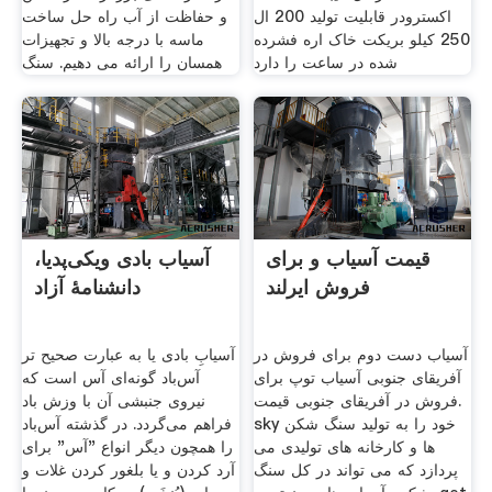
اکسترودر قابلیت تولید 200 ال
و حفاظت از آب راه حل ساخت
250 کیلو بریکت خاک اره فشرده
ماسه با درجه بالا و تجهیزات
شده در ساعت را دارد
همسان را ارائه می دهیم. سنگ
قیمت آسیاب و برای
آسیاب بادی ویکی‌پدیا،
فروش ایرلند
دانشنامهٔ آزاد
آسیاب دست دوم برای فروش در
آسیابِ بادی یا به عبارت صحیح تر
آفریقای جنوبی آسیاب توپ برای
آس‌باد گونه‌ای آس است که
فروش در آفریقای جنوبی قیمت.
نیروی جنبشی آن با وزش باد
sky خود را به تولید سنگ شکن
فراهم می‌گردد. در گذشته آس‌باد
ها و کارخانه های تولیدی می
را همچون دیگر انواع "آس" برای
پردازد که می تواند در کل سنگ
آرد کردن و یا بلغور کردن غلات و