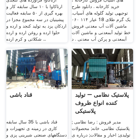
های آسیاب فروش کارخانه ،
ارتاکاوا فراورده های کنجدی
خرید کارخانه . دانلود طرح
ارتاکاوا با ۱۰ سال سابقه کار و
توجیهی تولید گلوله های آسیاب.
بهره گیری از ۵۰ سابقه فعالیت
یک گرم طلای 18 عیار ۱۱۴ ۰۶۰
پیشینیان در سه مجموع مجزا در
ماشین آلات آب معدنی فروش
اردکان یزد به تولید کنجد و ارده و
خط تولید آبمعدنی و ماشین آلات
حلوا ارده و روغن ارده و ارده
آبمعدنی و پرکن آب معدنی . د
شکلاتی و کرم ارده ...
پلاستیک نظامی – تولید
قناد باشی
کننده انواع ظروف
پلاستیکی
مدیر فروش : رضا نظامی ;
قناد باشی با 35 سال سابقه
پلاستیک نظامی. خانه; محصولات
کاری در زمینه ی تجهیزات و
تولیدی; اخبار و مقالات; درباره ی
دستگاههای صنعتی شیرینی پزی و