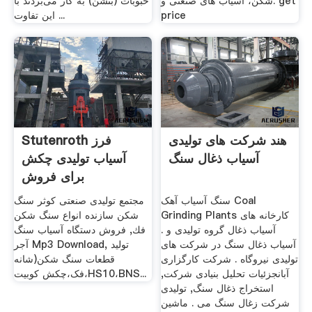
شکن، آسیاب های صنعتی و. get
حبوبات (بُنشَن) به کار می‌بردند با
price
این تفاوت ...
هند شرکت های تولیدی
Stutenroth فرز
آسیاب ذغال سنگ
آسیاب تولیدی چکش
برای فروش
سنگ آسیاب آهک Coal
مجتمع تولیدی صنعتی کوثر سنگ
Grinding Plants کارخانه های
شکن سازنده انواع سنگ شكن
آسیاب ذغال گروه تولیدی و .
فك, فروش دستگاه آسیاب سنگ
آسیاب ذغال سنگ در شرکت های
آجر Mp3 Download, تولید
تولیدی نیروگاه . شرکت کارگزاری
قطعات سنگ شکن(شانه
آبانجزئیات تحلیل بنیادی شرکت,
فک،چکش کوبیت،HS10،BNS...
استخراج ذغال سنگ, تولیدی
شرکت زغال سنگ می . ماشین