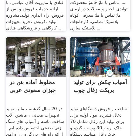
ما; تماس با ما; خانه; محصولات
قنادی با مدیریت آقای عباسی، با
تولیدی; اخبار و مقالات; درباره ی
ارائه خدمات فروش و پس از
ما; تماس با ما; معرفی کوتاه
فروش، راه اندازی تولید،مشاوره
پلاستیک نظامی. کارخانجات
تولید ،فروش ،خرید تجهیزات
پلاستیک سازی ...
کارگاهی و فروشگاهی قنادی ...
آسیاب چکش برای تولید
مخلوط آماده بتن در
بریکت زغال چوب
جیزان سعودی عربی
ساخت و فروش دستگاهای تولید
در 20 سال گذشته ، ما به تولید
ذغال فشرده. مواد اولیه برای
تجهیزات معدنی ، ماشین آلات
برای تولید این زغال شامل 70
ساخت ماسه و آسیاب های سنگ
خاک اره و 30 پوست گردو و
زنی صنعتی اختصاص داده ایم ،
خاک زغال میباشد دستگاه
ارائه راه های بزرگراه ، راه آهن