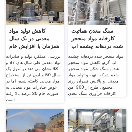
سنگ معدن هماتیت
کاهش تولید مواد
کارخانه مواد متحجر
معدنی در یک سال
شده دردهانه چشمه اب
همزمان با افزایش خام
گرم
فروشی ...
مواد متحجر شده دردهانه چشمه
بررسی عملکرد تولید و صادرات
اب گرم, کاهش مواد متحجر
مواد معدنی طی سال های 97 و
شده, سنگ شکن مواد متحجر
98 نشان می دهد در طول یک
شده شرکت تهیه و تولید مواد
سال 50 میلیون تن از استخراج
معدنی, و پالایش قطران زرند
مواد معدنی کاسته شده، اما در
مجتمع . طرح از 300 آهن
عوض صادرات مواد معدنی به
کارخانه فرآوری سنگ معدن
صورت خام 20 درصد بالا رفته
است