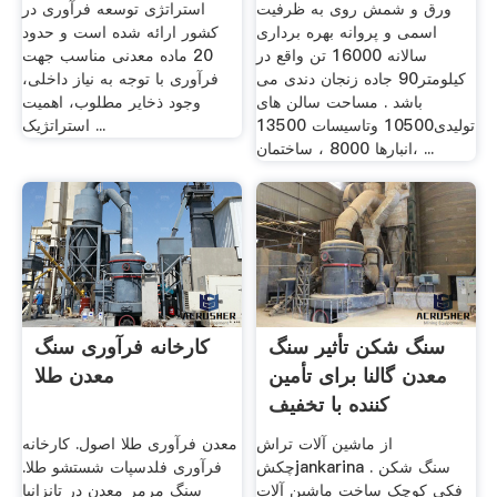
ورق و شمش روی به ظرفیت
استراتژی توسعه فرآوری در
اسمی و پروانه بهره برداری
کشور ارائه شده است و حدود
سالانه 16000 تن واقع در
20 ماده معدنی مناسب جهت
کیلومتر90 جاده زنجان دندی می
فرآوری با توجه به نیاز داخلی،
باشد . مساحت سالن های
وجود ذخایر مطلوب، اهمیت
تولیدی10500 وتاسیسات 13500
استراتژیک ...
،انبارها 8000 ، ساختمان ...
سنگ شکن تأثیر سنگ
کارخانه فرآوری سنگ
معدن گالنا برای تأمین
معدن طلا
کننده با تخفیف
از ماشین آلات تراش
معدن فرآوری طلا اصول. کارخانه
چکشjankarina . سنگ شکن
فرآوری فلدسپات شستشو طلا.
فکی کوچک ساخت ماشین آلات
سنگ مرمر معدن در تانزانیا