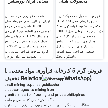
محصولات هیلتی
معدنی ایران بورسینس
فروش باسکول محک یک تنی با
شرکت فراوری مواد معدنی
چرخ پاترولی مدل 13000 (با
ایران در تاریخ سی مهرماه سال
25درصد تخفیف) باسکول محک
1370 تاسیس و در مجمع
یک تن چرخ پاترولی مدل 13000
عمومی فوق العاده مورخ اول دی
محصولی جدید از کارخانه ی
ماه سال 1379 به سهامی عام
محک می باشد که بر اساس
تبدیل گردید و همچنین در تاریخ
استاندار های توزین باسکول
دوم بهمن ماه سال 1381 در
صنعتی طراحی شده است،
گروه ساخت فلزات اساسی به
باسکول محک...
عضویت سازمان بورس ...
فروش گرم 5 کارخانه فرآوری مواد معدنی با
)
WhatsApp
تخفیف Relation(
small mining supplies goldkacha
disadvantages to mining iron
granite tiles for flooring and prices philippines
سنگ شکن تامین کننده شن و ماسه
دستگاه آسیاب گلوله ای با صرفه جویی در انرژی آسیاب توپ