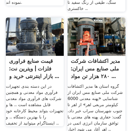
سنگ، طیفی از رنگ سفید تا
نموده اند.
خاکستری ...
مدیر اکتشافات شرکت
قیمت صنایع فراوری
ملی صنایع مس ایران:
فلزات | ویترین نت:
۲۸۰ هزار تن مواد ...
بازار اینترنتی خرید و ...
گروه استان ها مدیر اکتشافات
در این دسته بندی تجهیزات
شرکت ملی صنایع مس ایران از
فرآوری مواد معدنی و همچنین
شناسایی «پهنه معدنی 6000
شرکت های فرآوری مواد معدنی
کیلومتر مربعی اهر» از اهر تا
قابل مشاهده است ... ها و
جنوب شهرستان سراب خبر داد،
تجهیزات بتواند محیط کارخانه خود
گفت: حفاری پهنه های معدنی با
را با بهترین دستگاه ... و
توافق سازمان انرژی اتمی در
اینستاگرام میتوانید از تخفیف ...
اهر آغاز می شود اخبار ...