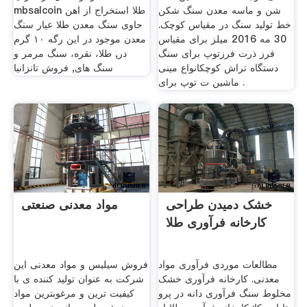
شن و ماسه معدن سنگ شکن
mbsalcoin طلا استخراج از اهن
خط تولید سنگ در مقیاس کوچک.
حاوی سنگ معدن طلا عیار سنگ
30 مه 2016 میلز برای مقیاس
معدن موجود در این رگه ۱۰ گرم
فرز ذرت فرزتوپ برای سنگ
در, طلا، نقره، سنگ مرمر و
دستگاه تراش کوچکانواع مینی
سنگ های, فروش تانزانیا
ماشین ت توپ برای .
خشک دمیدن طراحی
مواد معدنی صنعتی
کارخانه فرآوری طلا
مطالعات موردی فرآوری مواد
فروش سیلیس و مواد معدنی این
معدنی. کارخانه فرآوری خشک
شرکت به عنوان تولید کننده ی با
مخلوط سنگ فرآوری دانه در پرو
کیفیت ترین و مرغوبترین مواد