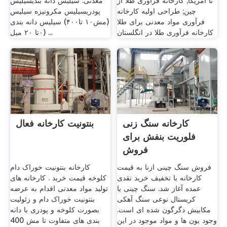
تا امریکا; کارخانه فرآوری طلا از
معدنی: سیلیس دانه بندیسیلیس
چین; طراحی اولیه کارخانه
پودریسیلیس مکرونیزه سیلیس
فرآوری مواد معدنی برای طلا
(مش۱۰ تا۴۰۰) سیلیس دانه بندی
کارخانه فرآوری طلا در انگلستان
(۰تا ۲۰ میل ...
کارخانه سنگ زنی
بنتونیت کارخانه فعال
فلوریت بنفش برای
فروش
فروش سنگ چینی ازنا به قیمت
کارخانه بنتونیت خوراک دام
کارخانه با تخفیف خرید نقدی
کلوخه قیمت خرید . کارخانه های
عمده آغاز شد. سنگ چینی یا
تولید مواد معدنی اقدام به عرضه
کریستال نوعی سنگ آهکی
بنتونیت خوراک دام و زئولیت
مکابیش دگرگون شده ای است.
بصورت کلوخه و پودری با دانه
وجود یون ها و مواد موجود در این
بندی های متفاوت تا مش 400