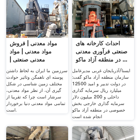
احداث کارخانه های
مواد معدنی | فروش
صنعتی فرآوری معدنی
مواد معدنی | مواد
در منطقه آزاد ماکو ...
معدنی صنعتی |
فروشنده ...
ایسنا/آذربایجان غربی مدیرعامل
سرزمین ما ایران به لحاظ داشتن
سازمان منطقه آزاد ماکو گفت:
پوسته ای ناهمگن وتاثیر حوادث
در دولت تدبیر و امید 12500
مختلف زمین شناسی در شکل
میلیارد ریال سرمایه گذاری
گیری آن، از نظر مواد معدنی،
داخلی و 200 میلیون دلار
سرشار است چرا که تقریبا از
سرمایه گذاری خارجی بخش
تمامی مواد معدنی دنیا برخوردار
خصوصی در منطقه آزاد ماکو
است.
انجام شده است