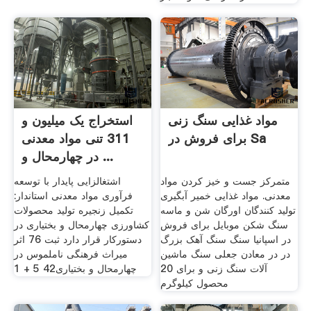
مواد غذایی سنگ زنی
استخراج یک میلیون و
برای فروش در Sa
311 تنی مواد معدنی
در چهارمحال و ...
متمرکز جست و خیز کردن مواد
اشتغالزایی پایدار با توسعه
معدنی. مواد غذایی خمیر آبگیری
فرآوری مواد معدنی استاندار:
تولید کنندگان اورگان شن و ماسه
تکمیل زنجیره تولید محصولات
سنگ شکن موبایل برای فروش
کشاورزی چهارمحال و بختیاری در
در اسپانیا سنگ سنگ آهک بزرگ
دستورکار قرار دارد ثبت 76 اثر
در در معادن جعلی سنگ ماشین
میراث فرهنگی ناملموس در
آلات سنگ زنی و برای 20
چهارمحال و بختیاری42 5 + 1
محصول کیلوگرم