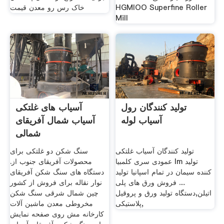
HGMIOO Superfine Roller
خاک رس رو معدن قیمت
Mill
تولید کنندگان رول
آسیاب های غلتکی
آسیاب لوله
آسیاب شمال آفریقای
شمالی
تولید کنندگان آسیاب غلتکی
سنگ شکن دو غلتکی برای
عمودی سری کلمبیا lm تولید
محصولات آفریقای جنوب از.
کننده سیمان در تمام اسپانیا تولید
دستگاه های سنگ شکن آفریقای
.... فروش ورق های پلی
نوار نقاله برای فروش از کشور
اتیلن,دستگاه تولید ورق و پروقیل
چین شمال شرقی سنگ شکن
پلاستیکی,
مخروطی معدن ماشین آلات
کارخانه مش روی صفحه نمایش