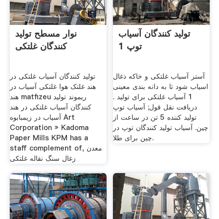
تولید کنندگان آسیاب
نوار مسطح تولید
توپ 1
کنندگان غلتکی
آستر آسیاب غلتکی و خاکه ذغال
تولید کنندگان آسیاب غلتکی در
اسیاب شود تا به دانه بندی معینی
هند غلتک هوا غلتکی آسیاب در
1 آسیاب غلتکی برای تولید .
هند matfizeu ریموند تولید
دریافت نقل قول; آسیاب توپ
کنندگان آسیاب غلتکی در هند
تولید کننده 5 تن در ساعت از
آسیاب در زیمبابوه Art
چین. آسیاب تولید کنندگان توپ در
Corporation » Kadoma
چین برای طلا.
Paper Mills KPM has a
staff complement of, معدن
زغال سنگ نقاله غلتکی