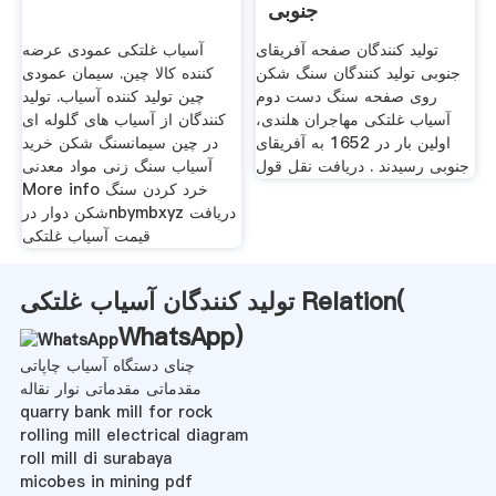
جنوبی
تولید کنندگان صفحه آفریقای
آسیاب غلتکی عمودی عرضه
جنوبی تولید کنندگان سنگ شکن
کننده کالا چین. سیمان عمودی
روی صفحه سنگ دست دوم
چین تولید کننده آسیاب. تولید
آسیاب غلتکی مهاجران هلندی،
کنندگان از آسیاب های گلوله ای
اولین بار در 1652 به آفریقای
در چین سیمانسنگ شکن خرید
جنوبی رسیدند . دریافت نقل قول
آسیاب سنگ زنی مواد معدنی
More info خرد کردن سنگ
شکن دوار درnbymbxyz دریافت
قیمت آسیاب غلتکی
تولید کنندگان آسیاب غلتکی Relation(
WhatsApp
)
چنای دستگاه آسیاب چاپاتی
مقدماتی مقدماتی نوار نقاله
quarry bank mill for rock
rolling mill electrical diagram
roll mill di surabaya
micobes in mining pdf