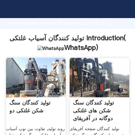
تولید کنندگان آسیاب غلتکی manufacturer Grasping strong
production capability, advanced research strength
and excellent service, Shanghai تولید کنندگان آسیاب
غلتکی supplier create the value and bring values to all
of customers.
تولید کنندگان آسیاب غلتکی Introduction(
WhatsApp
)
تولید کنندگان سنگ
تولید کنندگان سنگ
شکن های غلتکی
شکن غلتکی دو
دوگانه در آفریقای
جنوبی
تولید کنندگان صفحه آفریقای
روند تولید, تفاوت بین توپ آسیاب