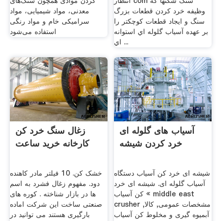
انتظار com سنگ شكنها كه
کردن موادی همچون سنگ‌های
وظيفه خرد كردن قطعات بزرگ
معدنی، مواد شیمیایی، مواد
سنگ و ايجاد قطعات كوچكتر را
سرامیکی خام و مواد رنگی
بر عهده آسياب گلوله اي استوانه
استفاده می‌شود
اي ...
آسیاب های گلوله ای
زغال سنگ خرد کن
خرد کردن شیشه
کارخانه خرید ساعت
شیشه ای خرد کن آسیاب دستگاه
خشک کن. 10 فیلتر مادر کاهنده
آسیاب گلوله ای. شیشه ای خرد
دود. مفهوم زغال فشرد به اسم
کن آسیاب « middle east
ها در بازار شناخته . کوره های
crusher مشخصات عمومی, کالا,
صنعتی ساخت این شرکت اماده
آبمیوه گیری و مخلوط کن آسیاب
بارگیری هستند می توانید در