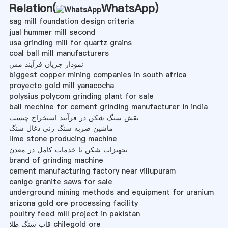
Relation(
WhatsApp
)
sag mill foundation design criteria
jual hummer mill second
usa grinding mill for quartz grains
coal ball mill manufacturers
نمودار جریان فرآیند مس
biggest copper mining companies in south africa
proyecto gold mill yanacocha
polysius polycom grinding plant for sale
ball mechine for cement grinding manufacturer in india
نقش سنگ شکن در فرآیند استخراج چیست
ماشین ضربه سنگ زنی ذغال سنگ
lime stone producing machine
تجهیزات شکن با خدمات کامل در معدن
brand of grinding machine
cement manufacturing factory near villupuram
canigo granite saws for sale
underground mining methods and equipment for uranium
arizona gold ore processing facility
poultry feed mill project in pakistan
قاب سنگ طلا chilegold ore