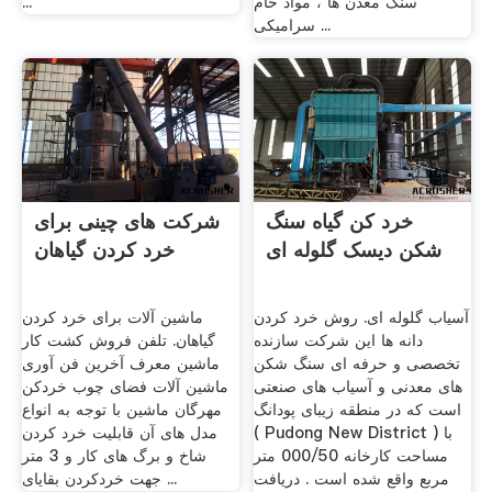
سنگ معدن ها ، مواد خام
...
سرامیکی ...
خرد کن گیاه سنگ
شرکت های چینی برای
شکن دیسک گلوله ای
خرد کردن گیاهان
آسیاب گلوله ای. روش خرد کردن
ماشین آلات برای خرد کردن
دانه ها این شرکت سازنده
گیاهان. تلفن فروش کشت کار
تخصصی و حرفه ای سنگ شکن
ماشین معرف آخرین فن آوری
های معدنی و آسیاب های صنعتی
ماشین آلات فضای چوب خردکن
است که در منطقه زیبای پودانگ
مهرگان ماشین با توجه به انواع
( Pudong New District ) با
مدل های آن قابلیت خرد کردن
مساحت کارخانه 000/50 متر
شاخ و برگ های کار و 3 متر
مربع واقع شده است . دریافت
جهت خردکردن بقایای ...