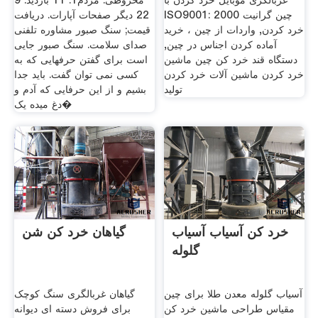
غربالگری موبایل خرد کردن با
مخروطی. مردم1. 11 بازدید. 9
ISO9001: 2000 چین گرانیت
22 دیگر صفحات آپارات. دریافت
خرد کردن, واردات از چین ، خرید
قیمت; سنگ صبور مشاوره تلفنی
آماده کردن اجناس در چین,
صدای سلامت. سنگ صبور جایی
دستگاه قند خرد کن چین ماشین
است برای گفتن حرفهایی که به
خرد کردن ماشین آلات خرد کردن
کسی نمی توان گفت. باید جدا
تولید
بشیم و از این حرفایی که آدم و
دغ میده یک�
خرد کن آسیاب آسیاب
گیاهان خرد کن شن
گلوله
آسیاب گلوله معدن طلا برای چین
گیاهان غربالگری سنگ کوچک
مقیاس طراحی ماشین خرد کن
برای فروش دسته ای دیوانه