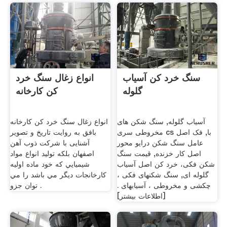
سنگ خرد کن آسیاب
انواع زغال سنگ خرد
گلوله
کن کارخانه
آسیاب گلوله, سنگ شکن های
انواع زغال سنگ خرد کن کارخانه
مخروطی سری cs با, فک اصل
بافق به روایت تاریخ و تصویر
عامل سنگ شکن درایو محور
آشنایی با شرکت ذوب آهن
اصل کار خزنده, قیمت سنگ
اصفهان بلكه توليد انواع مواد
شکن فکی، خرد کن اصل آسیاب
شيميايي كه خود ماده اوليه
گلوله ای, سنگ شکنهای فکی ،
كارخانجات ديگر مي باشد را مي
چکشی و مخروطی ، آسیابهای .
توان جزو .
[اطلاعات بیشتر]