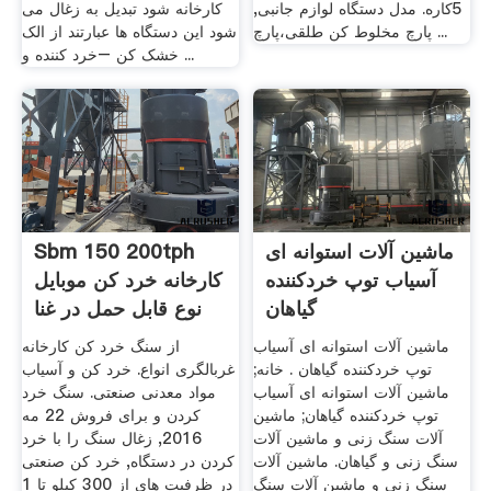
5کاره. مدل دستگاه لوازم جانبی,
کارخانه شود تبدیل به زغال می
پارچ مخلوط کن طلقی،پارچ ...
شود این دستگاه ها عبارتند از الک
خشک کن –خرد کننده و ...
ماشین آلات استوانه ای
Sbm 150 200tph
آسیاب توپ خردکننده
کارخانه خرد کن موبایل
گیاهان
نوع قابل حمل در غنا
ماشین آلات استوانه ای آسیاب
از سنگ خرد کن کارخانه
توپ خردکننده گیاهان . خانه;
غربالگری انواع. خرد کن و آسیاب
ماشین آلات استوانه ای آسیاب
مواد معدنی صنعتی. سنگ خرد
توپ خردکننده گیاهان; ماشین
کردن و برای فروش 22 مه
آلات سنگ زنی و ماشین آلات
2016, زغال سنگ را با خرد
سنگ زنی و گیاهان. ماشین آلات
کردن در دستگاه, خرد کن صنعتی
سنگ زنی و ماشین آلات سنگ
در ظرفیت های از 300 کیلو تا 1